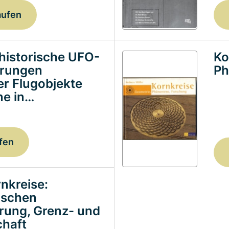
aufen
historische UFO-
Ko
erungen
Ph
ter Flugobjekte
e in…
fen
nkreise:
ischen
erung, Grenz- und
haft