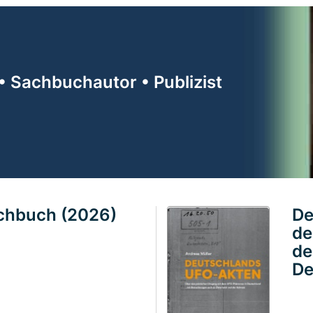
• Sachbuchautor • Publizist
achbuch (2026)
De
de
de
De