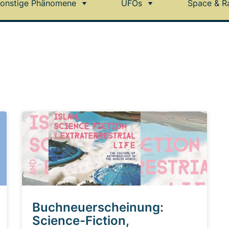
onstige Phänomene
UFOs
Space & R
Buchneuerscheinung:
Science-Fiction,