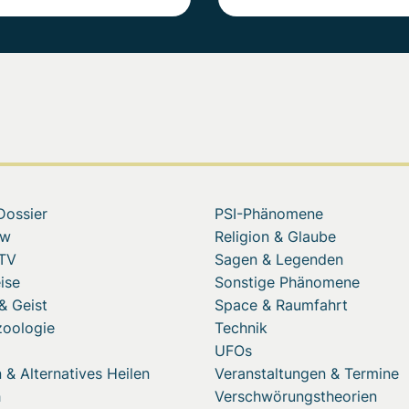
Dossier
PSI-Phänomene
ew
Religion & Glaube
 TV
Sagen & Legenden
ise
Sonstige Phänomene
& Geist
Space & Raumfahrt
zoologie
Technik
UFOs
 & Alternatives Heilen
Veranstaltungen & Termine
h
Verschwörungstheorien