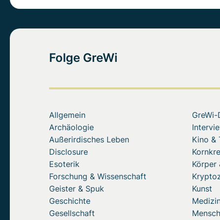
Folge GreWi
Allgemein
GreWi-
Archäologie
Intervi
Außerirdisches Leben
Kino &
Disclosure
Kornkre
Esoterik
Körper 
Forschung & Wissenschaft
Krypto
Geister & Spuk
Kunst
Geschichte
Medizin
Gesellschaft
Mensc