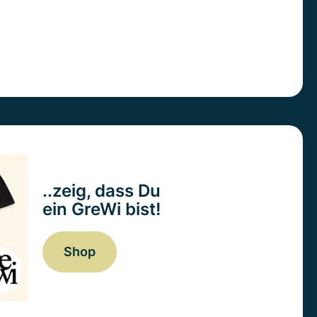
..zeig, dass Du
ein GreWi bist!
Shop