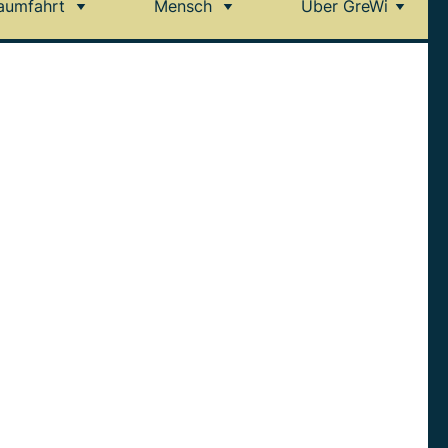
aumfahrt
Mensch
Über GreWi