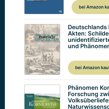
bei Amazon k
Deutschlands 
Akten: Schild
unidentifizier
und Phänomen
bei Amazon kau
Phänomen Kor
Forschung zw
Volksüberlief
Naturwissensc