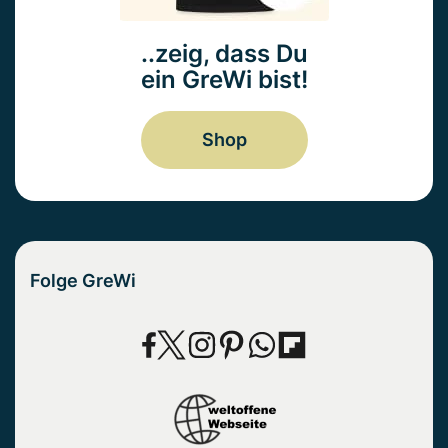
..zeig, dass Du
ein GreWi bist!
Shop
Folge GreWi