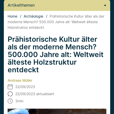
Artikelthemen
Home
/
Archäologie
/
Prähistorische Kultur älter als der
moderne Mensch? 500.000 Jahre alt: Weltweit älteste
Holzstruktur entdeckt
Prähistorische Kultur älter
als der moderne Mensch?
500.000 Jahre alt: Weltweit
älteste Holzstruktur
entdeckt
Andreas Müller
22/09/2023
22/09/2023 aktualisiert
3
min