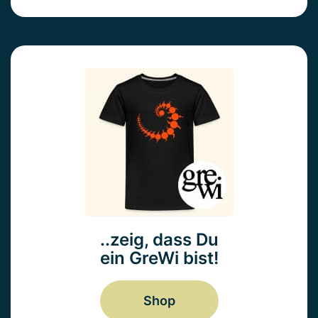
..zeig, dass Du
ein GreWi bist!
Shop