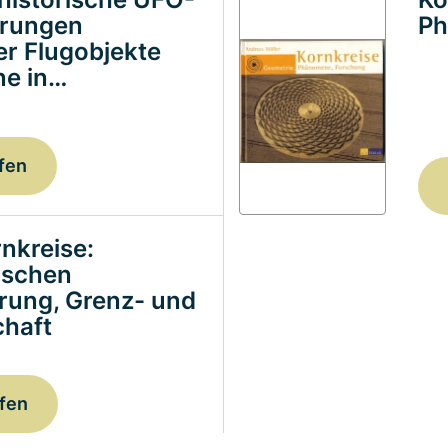
erungen
Ph
ter Flugobjekte
e in…
fen
nkreise:
ischen
erung, Grenz- und
haft
fen