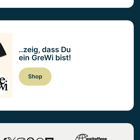
..zeig, dass Du
ein GreWi bist!
Shop