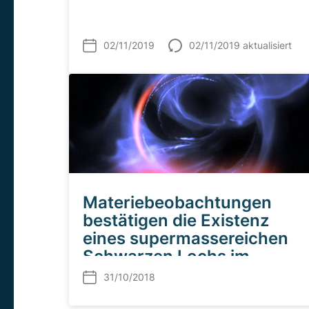
02/11/2019
02/11/2019 aktualisiert
Materiebeobachtungen
bestätigen die Existenz
eines supermassereichen
Schwarzen Lochs im
Zentrum der Milchstraße
31/10/2018