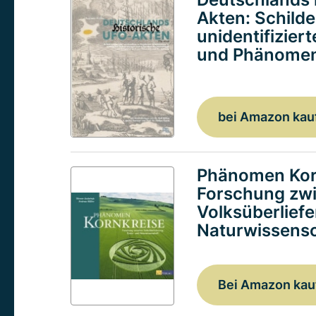
Akten: Schild
unidentifizier
und Phänomen
bei Amazon kau
Phänomen Kor
Forschung zw
Volksüberlief
Naturwissensc
Bei Amazon kau