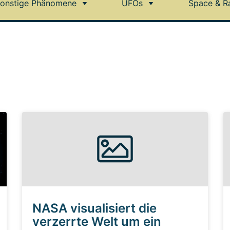
onstige Phänomene
UFOs
Space & R
NASA visualisiert die
verzerrte Welt um ein