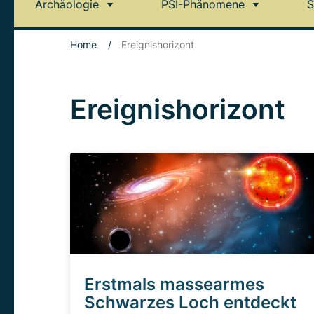
Archäologie
PSI-Phänomene
S
Home
/
Ereignishorizont
Ereignishorizont
Erstmals massearmes
Schwarzes Loch entdeckt