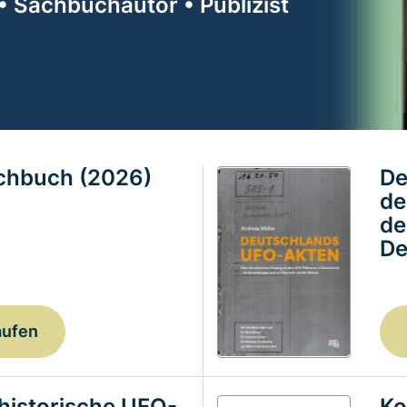
• Sachbuchautor • Publizist
achbuch (2026)
De
de
de
De
aufen
historische UFO-
Ko