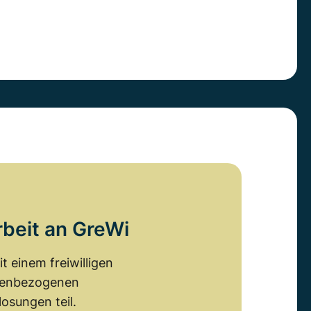
rbeit an GreWi
 einem freiwilligen
emenbezogenen
osungen teil.