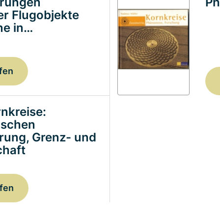
erungen
Ph
ter Flugobjekte
e in…
fen
nkreise:
ischen
erung, Grenz- und
haft
fen