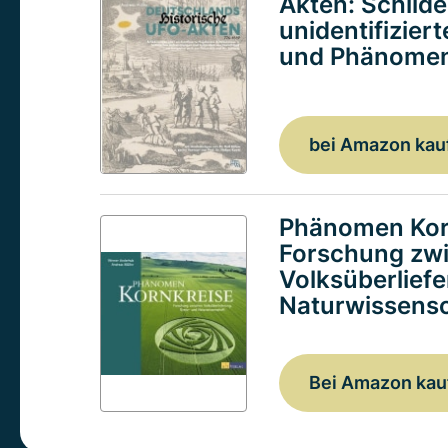
Akten: Schild
unidentifizier
und Phänomen
bei Amazon kau
Phänomen Kor
Forschung zw
Volksüberlief
Naturwissensc
Bei Amazon kau