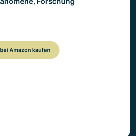
änomene, Forschung
bei Amazon kaufen