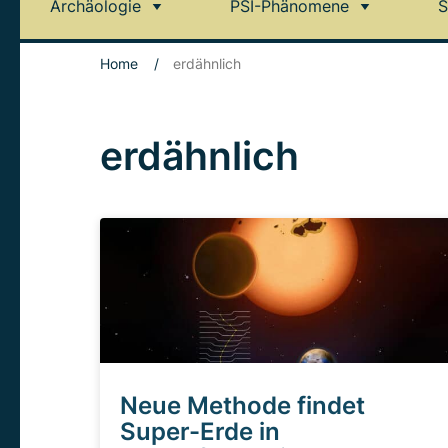
Archäologie
PSI-Phänomene
S
Home
/
erdähnlich
erdähnlich
Neue Methode findet
Super-Erde in