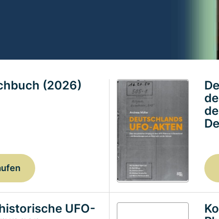
achbuch (2026)
De
de
de
De
aufen
historische UFO-
Ko