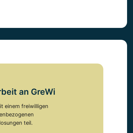
rbeit an GreWi
 einem freiwilligen
emenbezogenen
osungen teil.