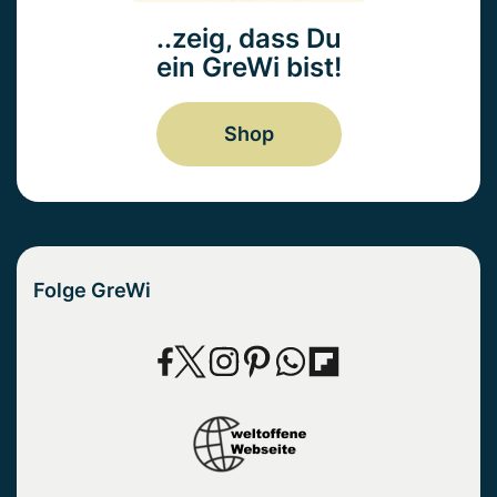
..zeig, dass Du
ein GreWi bist!
Shop
Folge GreWi