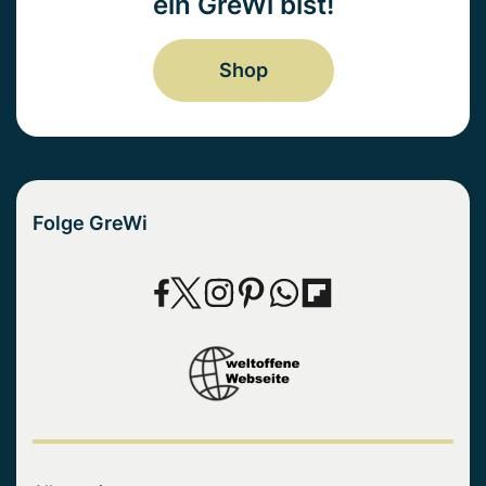
ein GreWi bist!
Shop
Folge GreWi