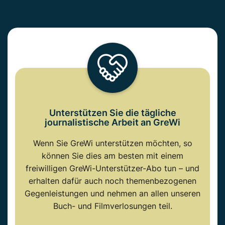
Unterstützen Sie die tägliche
journalistische Arbeit an GreWi
Wenn Sie GreWi unterstützen möchten, so
können Sie dies am besten mit einem
freiwilligen GreWi-Unterstützer-Abo tun – und
erhalten dafür auch noch themenbezogenen
Gegenleistungen und nehmen an allen unseren
Buch- und Filmverlosungen teil.