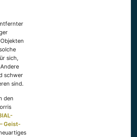
ntfernter
ger
 Objekten
solche
r sich,
. Andere
nd schwer
ren sind.
m den
orris
BIAL-
– Geist-
neuartiges