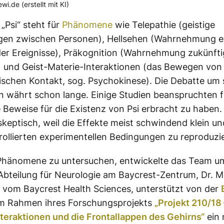
wi.de (erstellt mit KI)
„Psi“ steht für
Phänomene
wie Telepathie (geistige
gen zwischen Personen), Hellsehen (Wahrnehmung e
er Ereignisse), Präkognition (Wahrnehmung zukünfti
) und Geist-Materie-Interaktionen (das Bewegen von
schen Kontakt, sog. Psychokinese). Die Debatte um 
n währt schon lange. Einige Studien beanspruchten fü
 Beweise für die Existenz von Psi erbracht zu haben
 skeptisch, weil die Effekte meist schwindend klein u
rollierten experimentellen Bedingungen zu reproduzie
Phänomene zu untersuchen, entwickelte das Team u
 Abteilung für Neurologie am Baycrest-Zentrum, Dr. M
vom Baycrest Health Sciences, unterstützt von der
im Rahmen ihres Forschungsprojekts
„Projekt 210/18 
teraktionen und die Frontallappen des Gehirns“
ein 