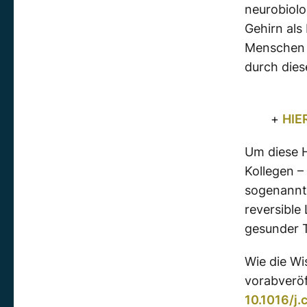
neurobiolo
Gehirn als
Menschen k
durch dies
+
HIE
Um diese 
Kollegen –
sogenannte
reversible
gesunder T
Wie die Wi
vorabveröf
10.1016/j.