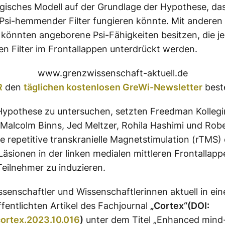
gisches Modell auf der Grundlage der Hypothese, da
 Psi-hemmender Filter fungieren könnte. Mit anderen
önnten angeborene Psi-Fähigkeiten besitzen, die j
en Filter im Frontallappen unterdrückt werden.
www.grenzwissenschaft-aktuell.de
R
den
täglichen kostenlosen GreWi-Newsletter
beste
Hypothese zu untersuchen, setzten Freedman Kolleg
 Malcolm Binns, Jed Meltzer, Rohila Hashimi und Rob
 repetitive transkranielle Magnetstimulation (rTMS) 
 Läsionen in der linken medialen mittleren Frontallap
eilnehmer zu induzieren.
ssenschaftler und Wissenschaftlerinnen aktuell in ei
fentlichten Artikel des Fachjournal
„Cortex“(DOI:
cortex.2023.10.016
)
unter dem Titel „Enhanced mind