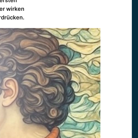
 ersten
ter wirken
rdrücken.