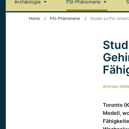
Archäologie
PSI-Phänomene
S
Home
/
PSI-Phänomene
/
Studie zu Psi: Unter
Stud
Gehi
Fähi
Andreas Mülle
Toronto (K
Modell, w
Fähigkeite