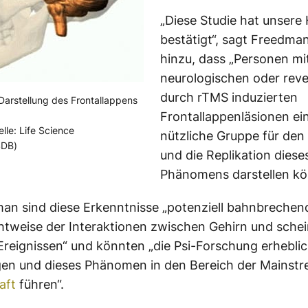
„Diese Studie hat unsere
bestätigt“, sagt Freedma
hinzu, dass „Personen mi
neurologischen oder reve
durch rTMS induzierten
arstellung des Frontallappens
Frontallappenläsionen ei
lle: Life Science
nützliche Gruppe für de
SDB)
und die Replikation diese
Phänomens darstellen kö
an sind diese Erkenntnisse „potenziell bahnbrechend
htweise der Interaktionen zwischen Gehirn und sche
 Ereignissen“ und könnten „die Psi-Forschung erhebli
gen und dieses Phänomen in den Bereich der Mainst
aft
führen“.