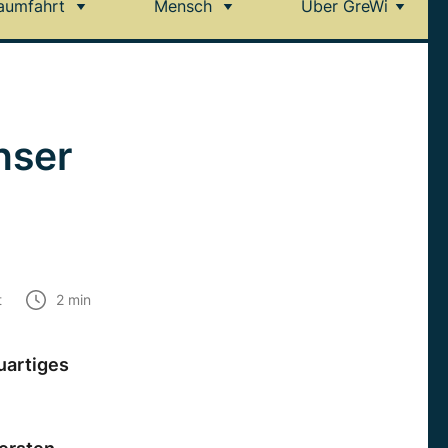
aumfahrt
Mensch
Über GreWi
nser
t
2
min
uartiges