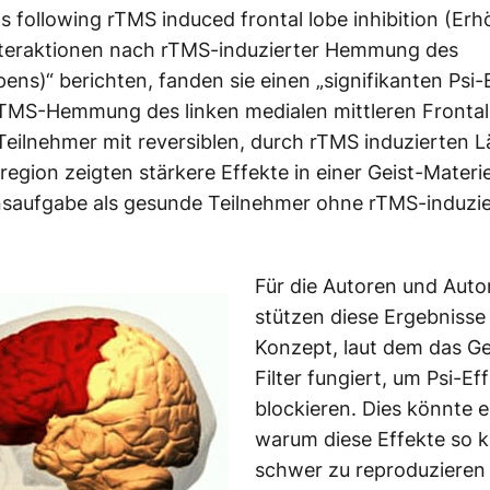
ns following rTMS induced frontal lobe inhibition (Erh
nteraktionen nach rTMS-induzierter Hemmung des
pens)“ berichten, fanden sie einen „signifikanten Psi-
TMS-Hemmung des linken medialen mittleren Frontal
eilnehmer mit reversiblen, durch rTMS induzierten L
nregion zeigten stärkere Effekte in einer Geist-Materi
nsaufgabe als gesunde Teilnehmer ohne rTMS-induzi
Für die Autoren und Auto
stützen diese Ergebnisse
Konzept, laut dem das Ge
Filter fungiert, um Psi-Ef
blockieren. Dies könnte e
warum diese Effekte so k
schwer zu reproduzieren 