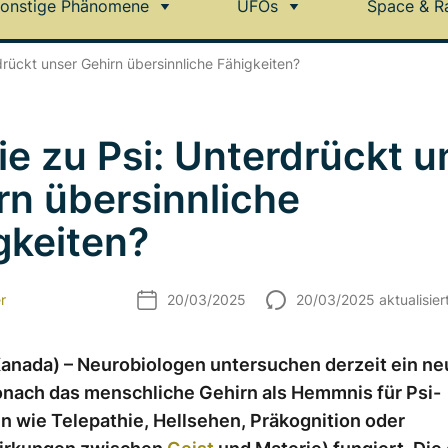
onstige Phänomene
UFOs
Space & R
drückt unser Gehirn übersinnliche Fähigkeiten?
ie zu Psi: Unterdrückt u
rn übersinnliche
gkeiten?
r
20/03/2025
20/03/2025 aktualisier
anada) – Neurobiologen untersuchen derzeit ein ne
onach das menschliche Gehirn als Hemmnis für Psi-
n wie Telepathie, Hellsehen, Präkognition oder