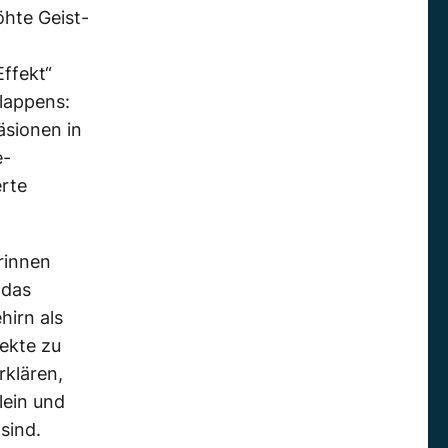
öhte Geist-
Effekt“
lappens:
äsionen in
e-
erte
rinnen
 das
hirn als
fekte zu
rklären,
lein und
sind.