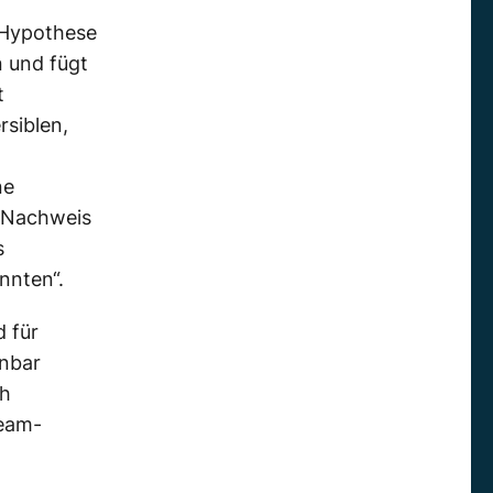
 Hypothese
n und fügt
t
rsiblen,
ne
n Nachweis
s
nnten“.
 für
inbar
ch
ream-