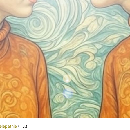
elepathie
(Illu.)