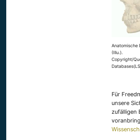
Anatomische D
(Illu.).
Copyright/Que
Databases(L
Für Freedm
unsere Sic
zufälligen
voranbrin
Wissensch