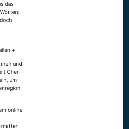
ss das
 Worten:
edoch
llen +
innen und
ert Chen –
ein, um
penregion
nem online
-matter