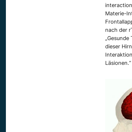
interactio
Materie-I
Frontallap
nach der r
„Gesunde T
dieser Hir
Interaktio
Läsionen.“