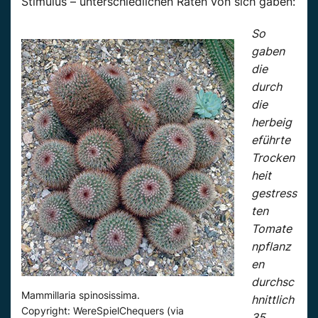
Stimulus – unterschiedlichen Raten von sich gaben:
So
gaben
die
durch
die
herbeig
eführte
Trocken
heit
gestress
ten
Tomate
npflanz
en
durchsc
Mammillaria spinosissima.
hnittlich
Copyright: WereSpielChequers (via
35