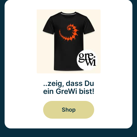
..zeig, dass Du
ein GreWi bist!
Shop