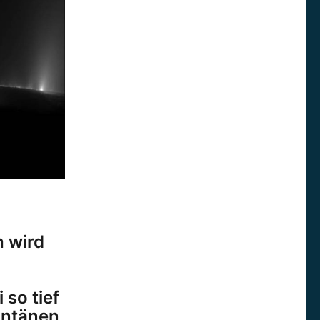
 wird
so tief
fontänen