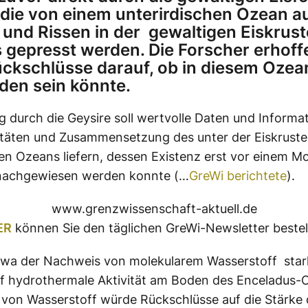
, die von einem unterirdischen Ozean a
 und Rissen in der gewaltigen Eiskrust
gepresst werden. Die Forscher erhoff
ckschlüsse darauf, ob in diesem Ozea
den sein könnte.
ug durch die Geysire soll wertvolle Daten und Informa
itäten und Zusammensetzung des unter der Eiskruste
n Ozeans liefern, dessen Existenz erst vor einem M
 nachgewiesen werden konnte (…
GreWi berichtete
).
www.grenzwissenschaft-aktuell.de
ER
können Sie den täglichen GreWi-Newsletter bestel
twa der Nachweis von molekularem Wasserstoff star
uf hydrothermale Aktivität am Boden des Enceladus-
von Wasserstoff würde Rückschlüsse auf die Stärke 