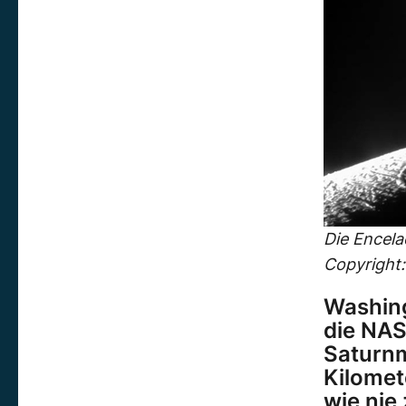
Die Encel
Copyright:
Washin
die NAS
Saturnm
Kilomet
wie nie