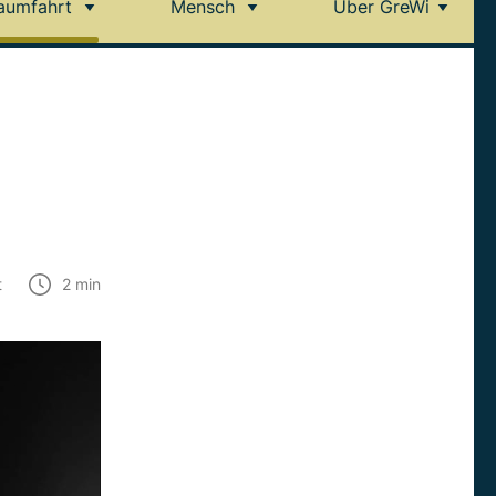
aumfahrt
Mensch
Über GreWi
t
2
min