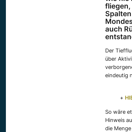
fliegen
Spalten
Mondes 
auch Rü
entstan
Der Tieffl
über Aktiv
verborgene
eindeutig
+
HI
So wäre e
Hinweis a
die Menge 