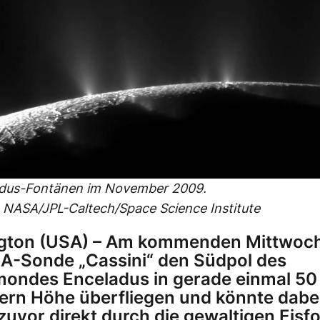
adus-Fontänen im November 2009.
 NASA/JPL-Caltech/Space Science Institute
gton (USA) – Am kommenden Mittwoch
A-Sonde „Cassini“ den Südpol des
ondes Enceladus in gerade einmal 50
ern Höhe überfliegen und könnte dabei 
 zuvor direkt durch die gewaltigen Eis