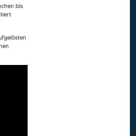
ochen bis
tiert
ufgelösten
änen