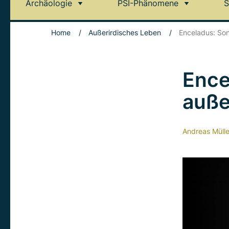
Archäologie
PSI-Phänomene
S
Home
/
Außerirdisches Leben
/
Enceladus: So
Ence
auße
Andreas Mülle