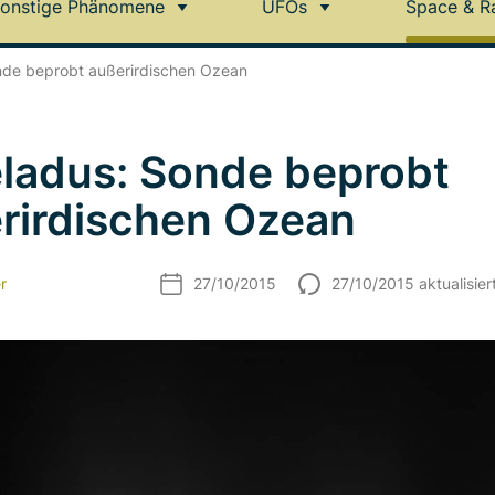
onstige Phänomene
UFOs
Space & R
nde beprobt außerirdischen Ozean
ladus: Sonde beprobt
rirdischen Ozean
r
27/10/2015
27/10/2015 aktualisier