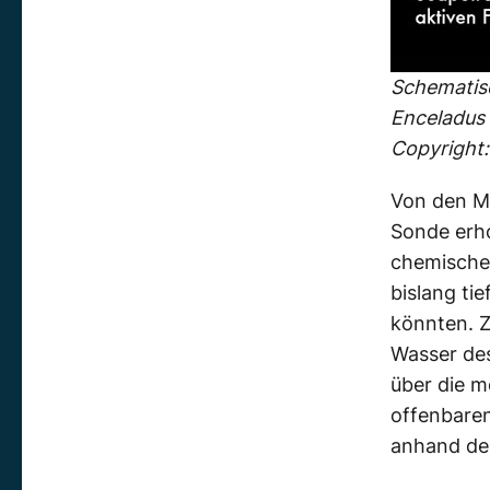
Schematis
Enceladus (
Copyright:
Von den M
Sonde erho
chemische
bislang ti
könnten. 
Wasser des
über die m
offenbaren
anhand der