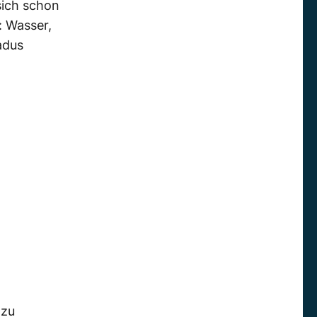
sich schon
: Wasser,
adus
 zu