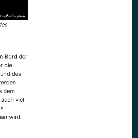
des
n Bord der
r die
rund des
werden
us dem
auch viel
ns
ean wird