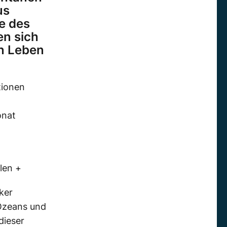
us
e des
en sich
n Leben
tionen
onat
len +
ker
Ozeans und
dieser