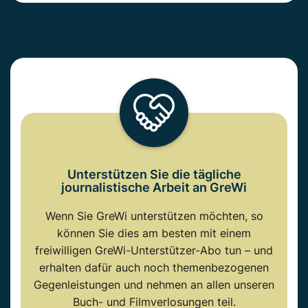
Unterstützen Sie die tägliche
journalistische Arbeit an GreWi
Wenn Sie GreWi unterstützen möchten, so
können Sie dies am besten mit einem
freiwilligen GreWi-Unterstützer-Abo tun – und
erhalten dafür auch noch themenbezogenen
Gegenleistungen und nehmen an allen unseren
Buch- und Filmverlosungen teil.