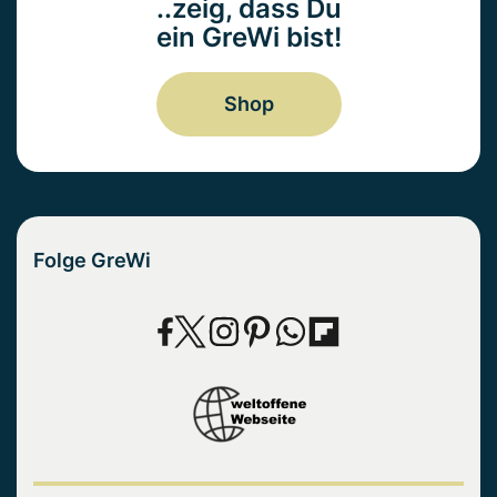
..zeig, dass Du
ein GreWi bist!
Shop
Folge GreWi