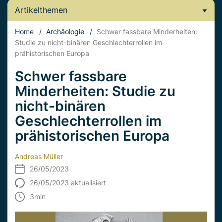
Artikelthemen
Home
/
Archäologie
/
Schwer fassbare Minderheiten:
Studie zu nicht-binären Geschlechterrollen im
prähistorischen Europa
Schwer fassbare
Minderheiten: Studie zu
nicht-binären
Geschlechterrollen im
prähistorischen Europa
Andreas Müller
26/05/2023
26/05/2023 aktualisiert
3
min