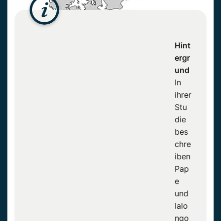
Hint
ergr
und
In
ihrer
Stu
die
bes
chre
iben
Pap
e
und
Ialo
ngo