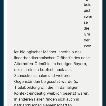
Geografische Verteilung der untersuchten
beis
Fundorte: (1) Aiterhofen-Ödmühle; (2) Trebur;
piel
(3) Ostorf-Tannenwerder; (4) Lauda-
swei
Königshofen; (5) Gemeinlebarn; (6) Olmo di
se
Nogara; (7) Neckarsulm.
die
Quelle: Pape u. Ialongo / Cambridge
Grä
Archaeological Journal, 2023
ber
zwe
ier biologischer Männer innerhalb des
linearbandkeramischen Gräberfeldes nahe
Aiterhofen-Ödmühle im heutigen Bayern,
der mit einem Kopfschmuck aus
Schneckenschalen und weiteren
Gegenständen beigesetzt wurde (s.
Titelabbildung o.), die im damaligen
Kontext eindeutig weiblich besetzt waren.
In anderen Fällen finden sich auch in
patriarchischen Gemeinschaften