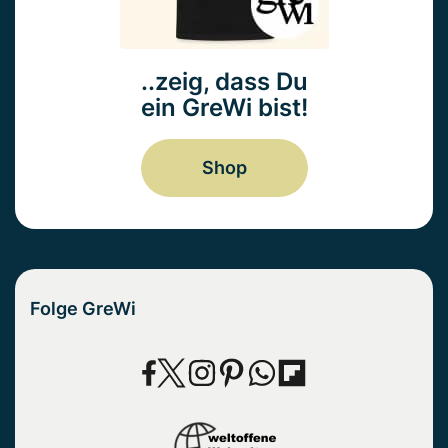
..zeig, dass Du
ein GreWi bist!
Shop
Folge GreWi