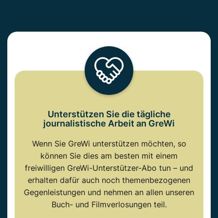
Unterstützen Sie die tägliche
journalistische Arbeit an GreWi
Wenn Sie GreWi unterstützen möchten, so
können Sie dies am besten mit einem
freiwilligen GreWi-Unterstützer-Abo tun – und
erhalten dafür auch noch themenbezogenen
Gegenleistungen und nehmen an allen unseren
Buch- und Filmverlosungen teil.