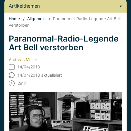
Artikelthemen
Home
/
Allgemein
/
Paranormal-Radio-Legende Art Bell
verstorben
Paranormal-Radio-Legende
Art Bell verstorben
Andreas Müller
14/04/2018
14/04/2018 aktualisiert
2
min