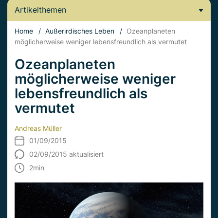
Artikelthemen
Home
/
Außerirdisches Leben
/
Ozeanplaneten
möglicherweise weniger lebensfreundlich als vermutet
Ozeanplaneten
möglicherweise weniger
lebensfreundlich als
vermutet
Andreas Müller
01/09/2015
02/09/2015 aktualisiert
2
min