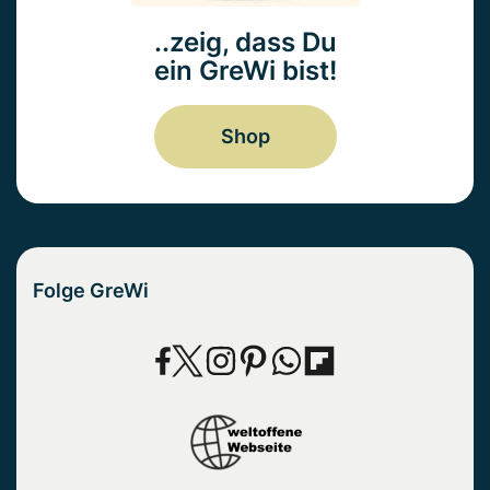
..zeig, dass Du
ein GreWi bist!
Shop
Folge GreWi