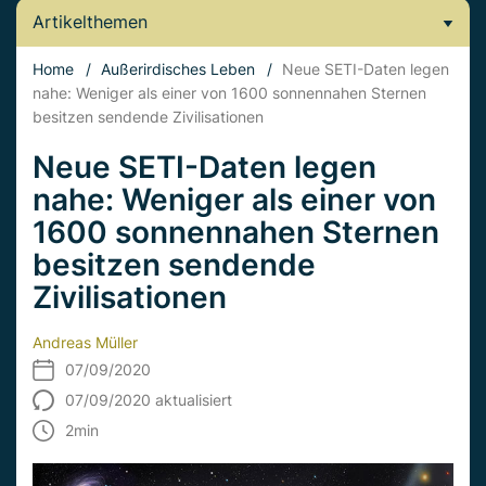
Artikelthemen
Home
/
Außerirdisches Leben
/
Neue SETI-Daten legen
nahe: Weniger als einer von 1600 sonnennahen Sternen
besitzen sendende Zivilisationen
Neue SETI-Daten legen
nahe: Weniger als einer von
1600 sonnennahen Sternen
besitzen sendende
Zivilisationen
Andreas Müller
07/09/2020
07/09/2020 aktualisiert
2
min