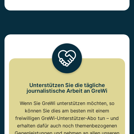
Unterstützen Sie die tägliche
journalistische Arbeit an GreWi
Wenn Sie GreWi unterstützen möchten, so
können Sie dies am besten mit einem
freiwilligen GreWi-Unterstützer-Abo tun – und
erhalten dafür auch noch themenbezogenen
Gegenleistungen und nehmen an allen unseren