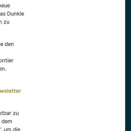
neue
as Dunkle
n zu
ie den
n
ntier
en.
wsletter
htbar zu
s dem
‘, um die