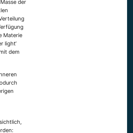
e Masse der
klen
Verteilung
 Verfügung
e Materie
 light‘
amit dem
Inneren
wodurch
erigen
ichtlich,
erden: