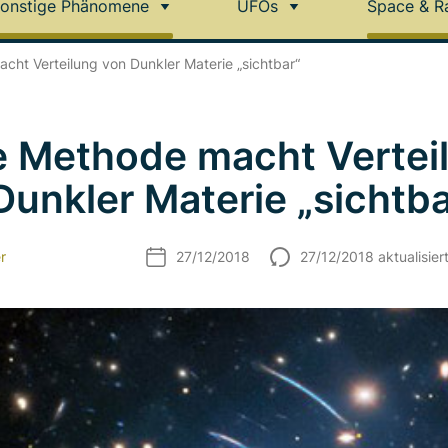
onstige Phänomene
UFOs
Space & R
ht Verteilung von Dunkler Materie „sichtbar“
 Methode macht Vertei
Dunkler Materie „sichtba
r
27/12/2018
27/12/2018 aktualisier