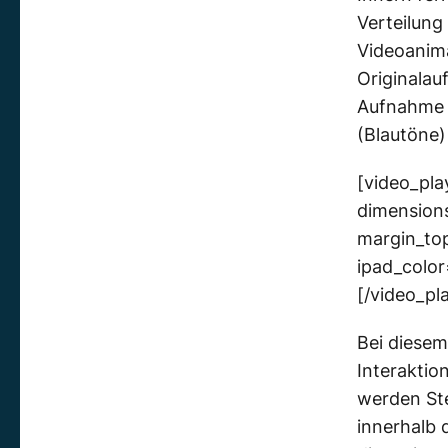
Verteilung
Videoanima
Originala
Aufnahme d
(Blautöne)
[video_pla
dimensions
margin_to
ipad_col
[/video_pl
Bei diesem
Interakti
werden Ste
innerhalb 