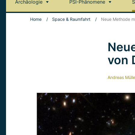
Archäologie
PSI-Phänomene
S
Home
/
Space & Raumfahrt
/
Neue Methode mac
Neue
von 
Andreas Mülle