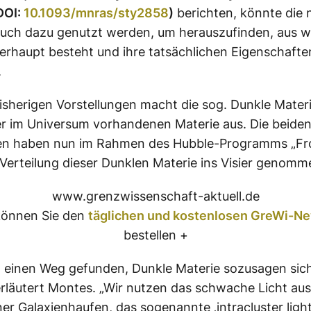
DOI:
10.1093/mnras/sty2858
)
berichten, könnte die 
uch dazu genutzt werden, um herauszufinden, aus w
erhaupt besteht und ihre tatsächlichen Eigenschafte
.
isherigen Vorstellungen macht die sog. Dunkle Mater
er im Universum vorhandenen Materie aus. Die beide
n haben nun im Rahmen des Hubble-Programms „Fro
e Verteilung dieser Dunklen Materie ins Visier genomm
www.grenzwissenschaft-aktuell.de
önnen Sie den
täglichen und kostenlosen GreWi-Ne
bestellen +
 einen Weg gefunden, Dunkle Materie sozusagen sic
rläutert Montes. „Wir nutzen das schwache Licht au
ner Galaxienhaufen, das sogenannte ‚intracluster light