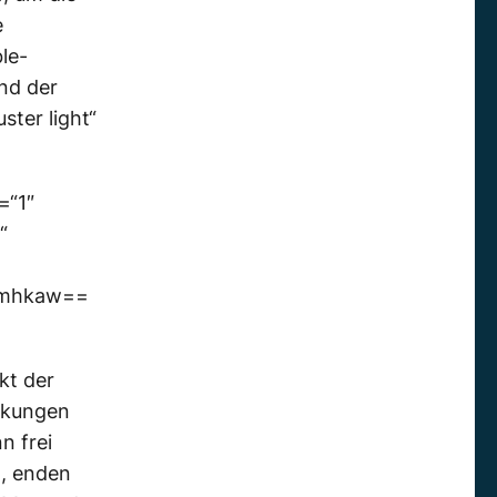
e
le-
nd der
ster light“
=“1″
“
Rmhkaw==
kt der
rkungen
n frei
n, enden