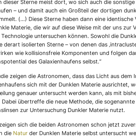
n dieser Sterne meist dort, wo sich auch die sonstig
ufen – und damit auch ein Großteil der dortigen dun
mmelt. (…) Diese Sterne haben dann eine identische 
nkle Materie, die wir auf diese Weise mit der uns zur
 Technologie untersuchen können. Sowohl die Dunkl
e derart isolierten Sterne – von denen das ‚intracluster
irken wie kollisionsfreie Komponenten und folgen d
nspotential des Galaxienhaufens selbst.“
tudie zeigen die Astronomen, dass das Licht aus dem 
enhaufens sich mit der Dunklen Materie ausrichtet, 
eilung genauer untersucht werden kann, als mit bish
Dabei übertreffe die neue Methode, die sogenannte
nslinsen zur Untersuchung Dunkler Materie nutzt.
o zeigen sich die beiden Astronomen schon jetzt zuvers
h die
Natur
der Dunklen Materie selbst untersucht w