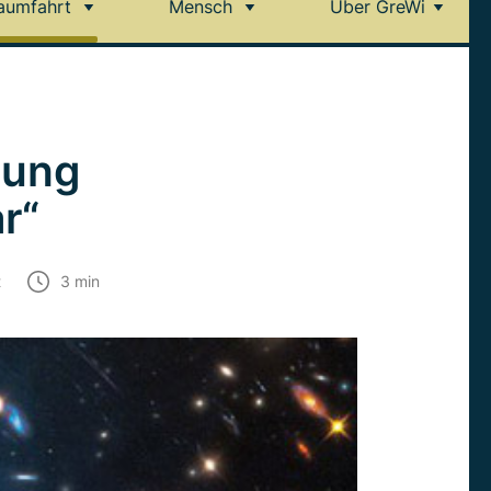
aumfahrt
Mensch
Über GreWi
lung
r“
t
3
min