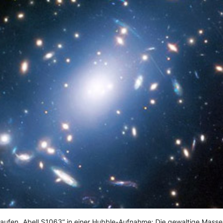
aufen „Abell S1063“ in einer Hubble-Aufnahme: Die gewaltige Masse