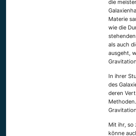
die meiste
Galaxienha
Materie sa
wie die Du
stehenden
als auch di
ausgeht, w
Gravitatio
In ihrer S
des Galaxi
deren Vert
Methoden. 
Gravitatio
Mit ihr, s
könne auc