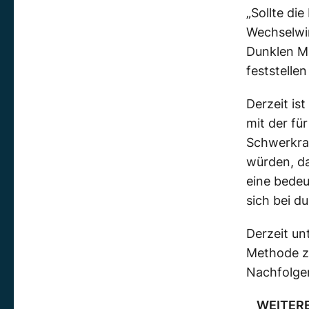
„Sollte die
Wechselwir
Dunklen Ma
feststellen
Derzeit is
mit der fü
Schwerkraf
würden, da
eine bedeu
sich bei d
Derzeit un
Methode zu
Nachfolge
WEITER