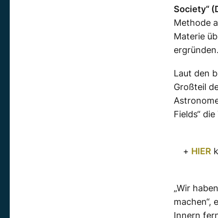
Society“ (
Methode a
Materie üb
ergründen
Laut den b
Großteil d
Astronome
Fields“ di
+
HIER
k
„Wir haben
machen“, e
Innern fer