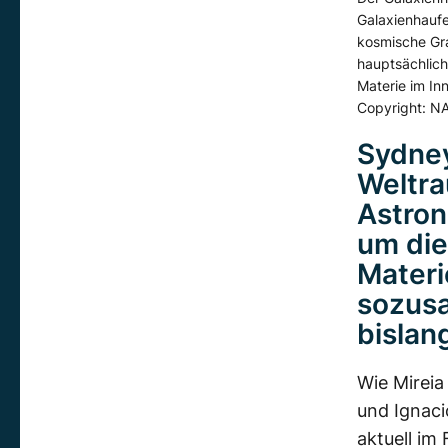
Galaxienhaufe
kosmische Gra
hauptsächlich
Materie im In
Copyright: NA
Sydney
Weltra
Astro
um die
Materi
sozusa
bislan
Wie Mireia
und Ignaci
aktuell im