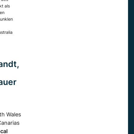
t als
men
Dunklen
stralia
andt,
auer
th Wales
Canarias
cal