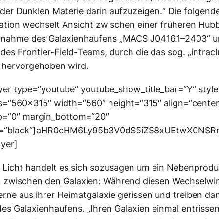
 der Dunklen Materie darin aufzuzeigen.“ Die folgend
tion wechselt Ansicht zwischen einer früheren Hubb
ufnahme des Galaxienhaufens „MACS J0416.1–2403“ u
es Frontier-Field-Teams, durch die das sog. „intraclu
 hervorgehoben wird.
yer type=“youtube“ youtube_show_title_bar=“Y“ style
=“560×315″ width=“560″ height=“315″ align=“center
p=“0″ margin_bottom=“20″
or=“black“]aHR0cHM6Ly95b3V0dS5iZS8xUEtwX0NS
ayer]
 Licht handelt es sich sozusagen um ein Nebenprodu
on zwischen den Galaxien: Während diesen Wechselwi
rne aus ihrer Heimatgalaxie gerissen und treiben dan
des Galaxienhaufens. „Ihren Galaxien einmal entrisse