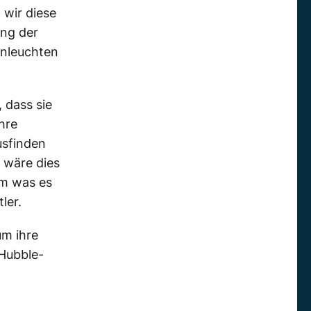
n wir diese
ung der
enleuchten
, dass sie
hre
usfinden
 wäre dies
um was es
ler.
um ihre
 Hubble-