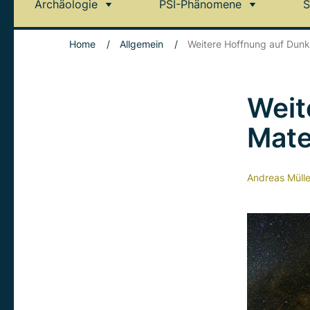
Archäologie
PSI-Phänomene
S
Home
/
Allgemein
/
Weitere Hoffnung auf Dunkl
Weit
Mate
Andreas Mülle