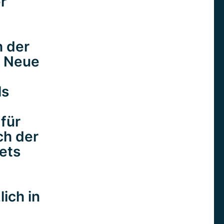
r
h der
. Neue
ls
 für
ch der
tets
ich in