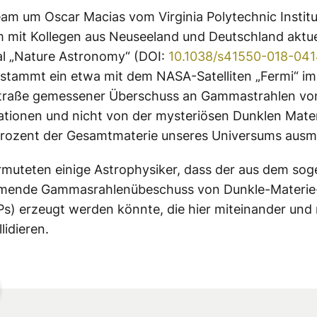
am um Oscar Macias vom Virginia Polytechnic Institu
mit Kollegen aus Neuseeland und Deutschland aktue
al „Nature Astronomy“ (DOI:
10.1038/s41550-018-04
 stammt ein etwa mit dem NASA-Satelliten „Fermi“ i
straße gemessener Überschuss an Gammastrahlen vo
tionen und nicht von der mysteriösen Dunklen Materi
Prozent der Gesamtmaterie unseres Universums ausm
rmuteten einige Astrophysiker, dass der aus dem so
ömende Gammasrahlenübeschuss von Dunkle-Materie
s) erzeugt werden könnte, die hier miteinander und
lidieren.