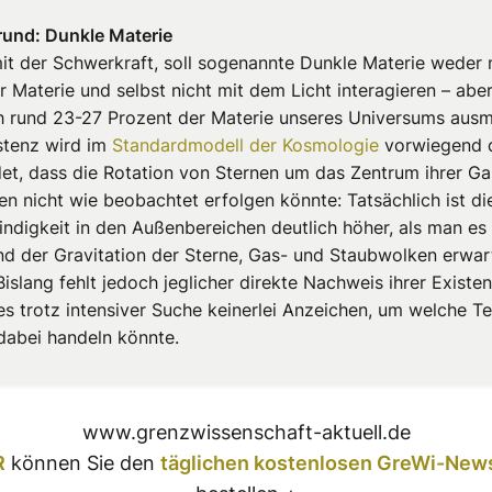
rund: Dunkle Materie
it der Schwerkraft, soll sogenannte Dunkle Materie weder 
 Materie und selbst nicht mit dem Licht interagieren – abe
 rund 23-27 Prozent der Materie unseres Universums aus
istenz wird im
Standardmodell der Kosmologie
vorwiegend 
et, dass die Rotation von Sternen um das Zentrum ihrer Ga
en nicht wie beobachtet erfolgen könnte: Tatsächlich ist di
ndigkeit in den Außenbereichen deutlich höher, als man es 
nd der Gravitation der Sterne, Gas- und Staubwolken erwar
islang fehlt jedoch jeglicher direkte Nachweis ihrer Existe
es trotz intensiver Suche keinerlei Anzeichen, um welche Te
 dabei handeln könnte.
www.grenzwissenschaft-aktuell.de
R
können Sie den
täglichen kostenlosen GreWi-News