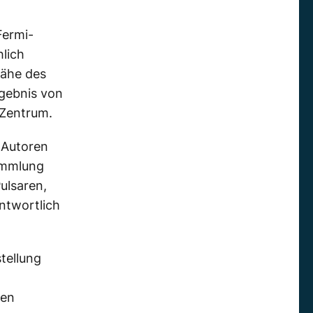
Fermi-
lich
Nähe des
rgebnis von
 Zentrum.
 Autoren
ammlung
ulsaren,
ntwortlich
tellung
ren