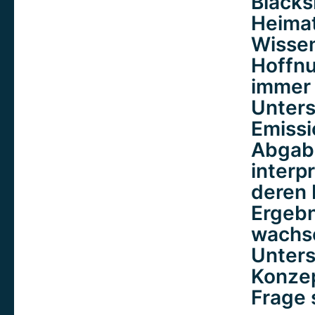
Blacks
Heimat
Wissen
Hoffnu
immer 
Unters
Emissi
Abgabe
interp
deren 
Ergebn
wachse
Unters
Konzep
Frage 