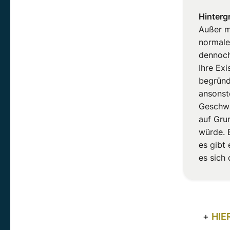
Hinterg
Außer m
normaler
dennoch
Ihre Ex
begründ
ansonst
Geschwi
auf Gru
würde. B
es gibt 
es sich
+
HIE