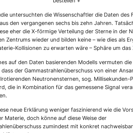
bestellen +
tudie untersuchten die Wissenschaftler die Daten des 
aus den vergangenen sechs bis zehn Jahren. Tatsäch
iese eher die X-förmige Verteilung der Sterne in der 
en Zentrums wieder und bilden keine – wie dies als E
terie-Kollisionen zu erwarten wäre – Sphäre um das
es auf den Daten basierenden Modells vermuten die
e, dass der Gammastrahlenüberschuss von einer Ans
lrotierenden Neutronensternen, sog. Millisekunden-P
rd, die in Kombination für das gemessene Signal vera
en.
iese neue Erklärung weniger faszinierend wie die Vors
r Materie, doch könne auf diese Weise der
hlenüberschuss zumindest mit konkret nachweisba