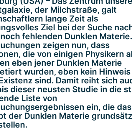
burg (USA) – Das Zentrum unsere
galaxie, der Milchstraße, galt
schaftlern lange Zeit als
ngsvolles Ziel bei der Suche nac
noch fehlenden Dunklen Materie
uchungen zeigen nun, dass
onen, die von einigen Physikern a
n eben jener Dunklen Materie
retiert wurden, eben kein Hinweis
Existenz sind. Damit reiht sich au
is dieser neusten Studie in die s
nde Liste von
uchungsergebnissen ein, die das
t der Dunklen Materie grundsätzl
stellen.