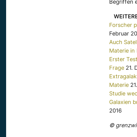
Begriffen 
WEITER
Forscher p
Februar 2
Auch Satel
Materie in
Erster Test
Frage
21. 
Extragalak
Materie
21
Studie wec
Galaxien b
2016
© grenzwis