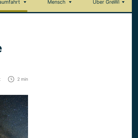
aumfahrt
Mensch
Über GreWi
e
t
2
min