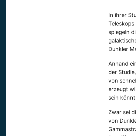
In ihrer S
Teleskops 
spiegeln d
galaktisch
Dunkler Ma
Anhand ein
der Studi
von schnel
erzeugt wi
sein könnt
Zwar sei d
von Dunkle
Gammastra