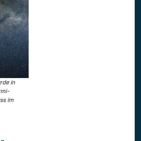
rde in
rmi-
ss im