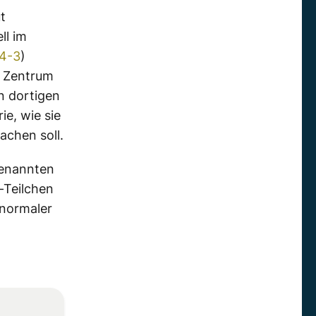
t
ll im
14-3
)
m Zentrum
n dortigen
e, wie sie
achen soll.
genannten
-Teilchen
 normaler