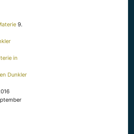
Materie
9.
nkler
terie in
ren Dunkler
2016
eptember