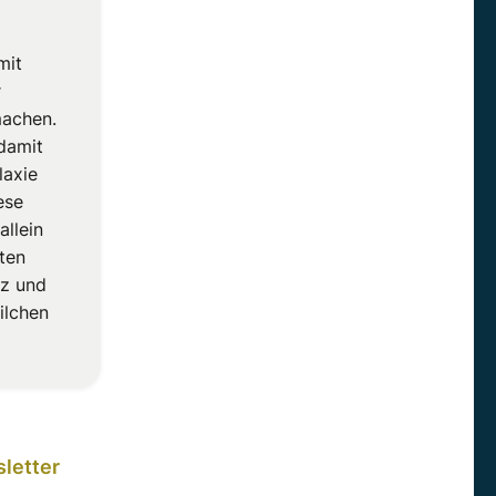
mit
r
machen.
damit
laxie
ese
allein
ten
nz und
ilchen
letter