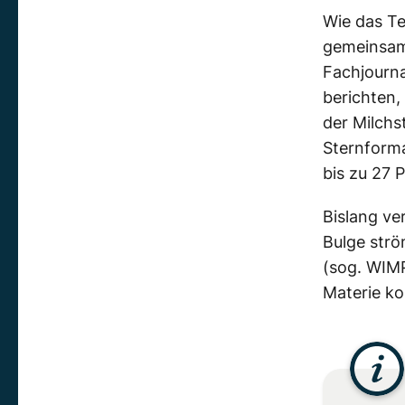
Wie das Te
gemeinsam 
Fachjourn
berichten,
der Milch
Sternforma
bis zu 27 
Bislang ve
Bulge str
(sog. WIMP
Materie kol