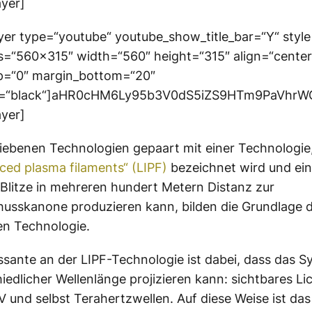
ayer]
yer type=“youtube“ youtube_show_title_bar=“Y“ style
=“560×315″ width=“560″ height=“315″ align=“center
p=“0″ margin_bottom=“20″
or=“black“]aHR0cHM6Ly95b3V0dS5iZS9HTm9PaVhr
ayer]
iebenen Technologien gepaart mit einer Technologie,
uced plasma filaments“ (LIPF)
bezeichnet wird und ein
 Blitze in mehreren hundert Metern Distanz zur
usskanone produzieren kann, bilden die Grundlage 
en Technologie.
ssante an der LIPF-Technologie ist dabei, dass das S
hiedlicher Wellenlänge projizieren kann: sichtbares Lic
UV und selbst Terahertzwellen. Auf diese Weise ist da