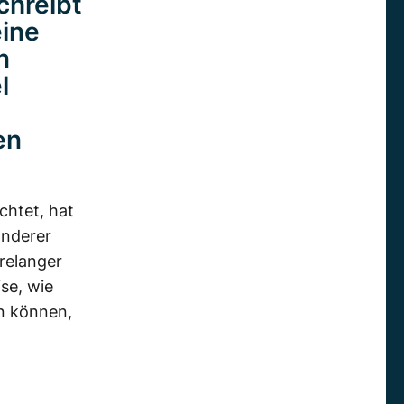
chreibt
eine
n
l
en
chtet, hat
anderer
hrelanger
se, wie
n können,