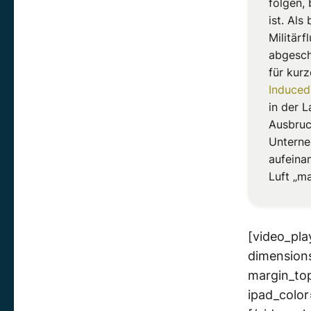
folgen, 
ist. Als
Militär
abgesch
für kur
Induced
in der L
Ausbruc
Unterneh
aufeina
Luft „ma
[video_pla
dimensions
margin_to
ipad_col