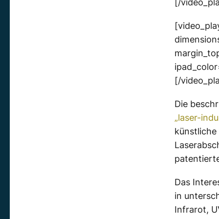
[/video_pl
[video_pla
dimensions
margin_to
ipad_col
[/video_pl
Die beschr
„laser-ind
künstliche
Laserabsch
patentiert
Das Intere
in untersc
Infrarot, 