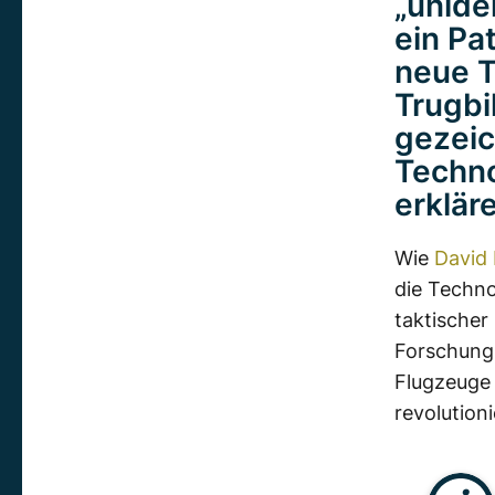
„unide
ein Pa
neue T
Trugbi
gezeic
Techno
erklär
Wie
David
die Techno
taktischer
Forschungs
Flugzeuge
revolutioni