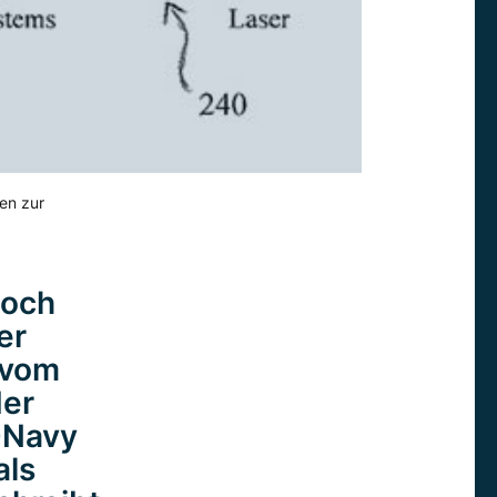
men zur
noch
er
l vom
der
-Navy
als