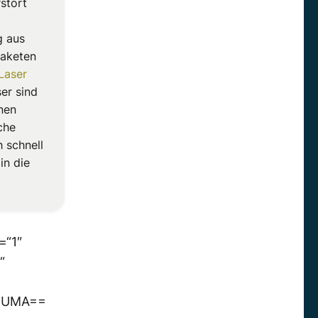
rstört
g aus
Raketen
Laser
er sind
inen
che
h schnell
in die
=“1″
“
1lUMA==