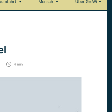
aumfahrt
Mensch
Über GreWi
el
t
4
min