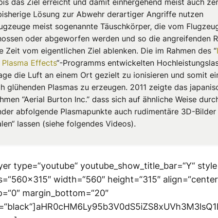
bis das Ziel erreicht und damit einhergehend meist auch ze
 bisherige Lösung zur Abwehr derartiger Angriffe nutzen
flugzeuge meist sogenannte Täuschkörper, die vom Flugzeu
ossen oder abgeworfen werden und so die angreifenden 
ze Zeit vom eigentlichen Ziel ablenken. Die im Rahmen des “
 Plasma Effects
“-Programms entwickelten Hochleistungslas
age die Luft an einem Ort gezielt zu ionisieren und somit e
h glühenden Plasmas zu erzeugen. 2011 zeigte das japanis
men “Aerial Burton Inc.” dass sich auf ähnliche Weise durc
nder abfolgende Plasmapunkte auch rudimentäre 3D-Bilder 
len“ lassen (siehe folgendes Videos).
yer type=“youtube“ youtube_show_title_bar=“Y“ style
=“560×315″ width=“560″ height=“315″ align=“center
p=“0″ margin_bottom=“20″
or=“black“]aHR0cHM6Ly95b3V0dS5iZS8xUVh3M3lsQ