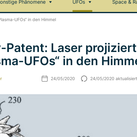
onstige Phänomene
UFOs
Space & R
„Plasma-UFOs“ in den Himmel
-Patent: Laser projiziert
sma-UFOs“ in den Himm
r
24/05/2020
24/05/2020 aktualisier