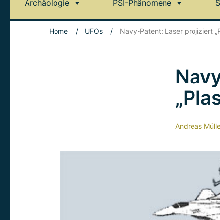
Archäologie
PSI-Phänomene
S
Home
/
UFOs
/
Navy-Patent: Laser projiziert 
Navy
„Pla
Andreas Mülle