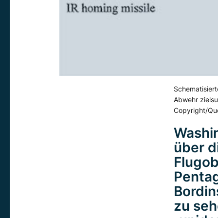
Schematisiert
Abwehr ziels
Copyright/Que
Washin
über d
Flugobj
Pentag
Bordin
zu seh