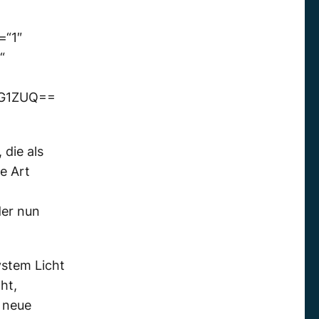
=“1″
“
WG1ZUQ==
 die als
e Art
der nun
ystem Licht
ht,
s neue