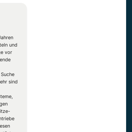
Jahren
teln und
e vor
hende
e Suche
ehr sind
steme,
ugen
itze-
ntriebe
iesen