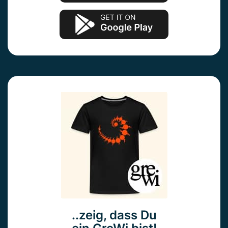
..zeig, dass Du