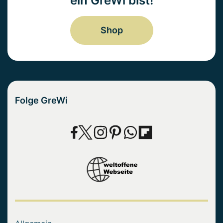
ein GreWi bist!
Shop
Folge GreWi