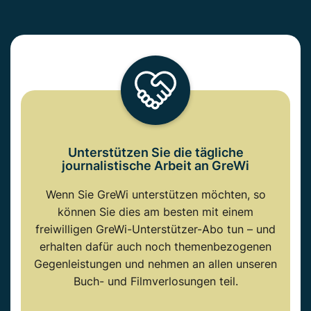
Unterstützen Sie die tägliche
journalistische Arbeit an GreWi
Wenn Sie GreWi unterstützen möchten, so
können Sie dies am besten mit einem
freiwilligen GreWi-Unterstützer-Abo tun – und
erhalten dafür auch noch themenbezogenen
Gegenleistungen und nehmen an allen unseren
Buch- und Filmverlosungen teil.