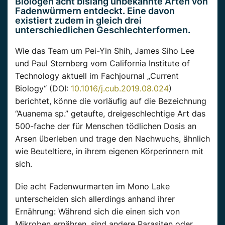
Biologen acht bislang unbekannte Arten von
Fadenwürmern entdeckt. Eine davon
existiert zudem in gleich drei
unterschiedlichen Geschlechterformen.
Wie das Team um Pei-Yin Shih, James Siho Lee
und Paul Sternberg vom California Institute of
Technology aktuell im Fachjournal „Current
Biology“ (DOI:
10.1016/j.cub.2019.08.024
)
berichtet, könne die vorläufig auf die Bezeichnung
“Auanema sp.” getaufte, dreigeschlechtige Art das
500-fache der für Menschen tödlichen Dosis an
Arsen überleben und trage den Nachwuchs, ähnlich
wie Beuteltiere, in ihrem eigenen Körperinnern mit
sich.
Die acht Fadenwurmarten im Mono Lake
unterscheiden sich allerdings anhand ihrer
Ernährung: Während sich die einen sich von
Mikroben ernähren, sind andere Parasiten oder