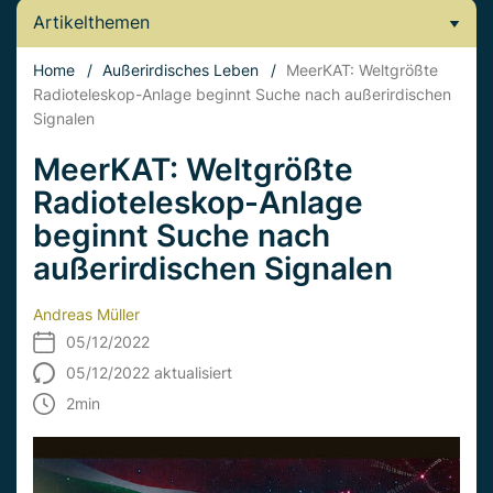
Artikelthemen
Home
/
Außerirdisches Leben
/
MeerKAT: Weltgrößte
Radioteleskop-Anlage beginnt Suche nach außerirdischen
Signalen
MeerKAT: Weltgrößte
Radioteleskop-Anlage
beginnt Suche nach
außerirdischen Signalen
Andreas Müller
05/12/2022
05/12/2022 aktualisiert
2
min