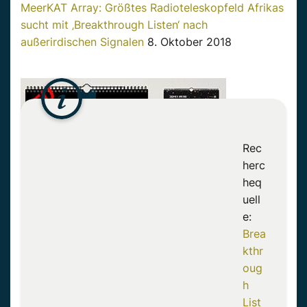
MeerKAT Array: Größtes Radioteleskopfeld Afrikas
sucht mit ‚Breakthrough Listen‘ nach
außerirdischen Signalen
8. Oktober 2018
Rec
herc
heq
uell
e:
Brea
kthr
oug
h
List