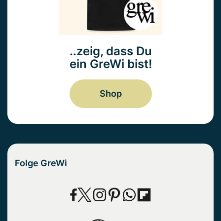
..zeig, dass Du
ein GreWi bist!
Shop
Folge GreWi