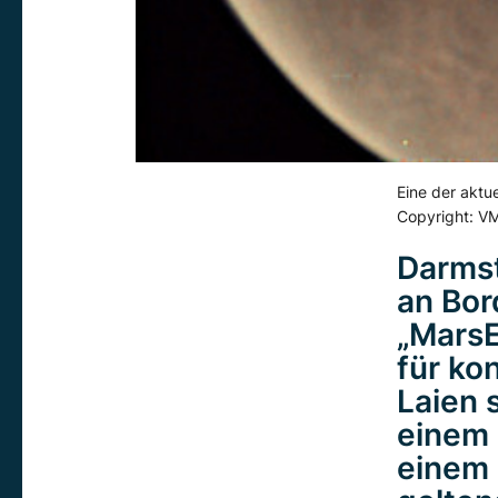
Eine der akt
Copyright: V
Darms
an Bor
„MarsE
für ko
Laien 
einem 
einem 