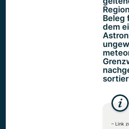
gelten
Region
Beleg 
dem ei
Astron
ungew
meteo
Grenzw
nachge
sortier
– Link 