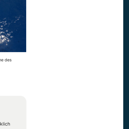
hne des
klich