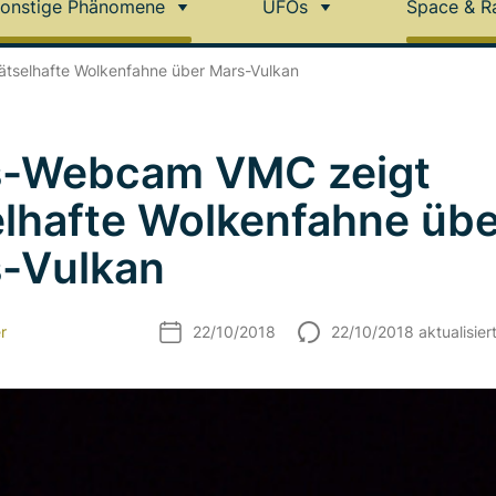
onstige Phänomene
UFOs
Space & R
tselhafte Wolkenfahne über Mars-Vulkan
s-Webcam VMC zeigt
elhafte Wolkenfahne übe
-Vulkan
r
22/10/2018
22/10/2018 aktualisier