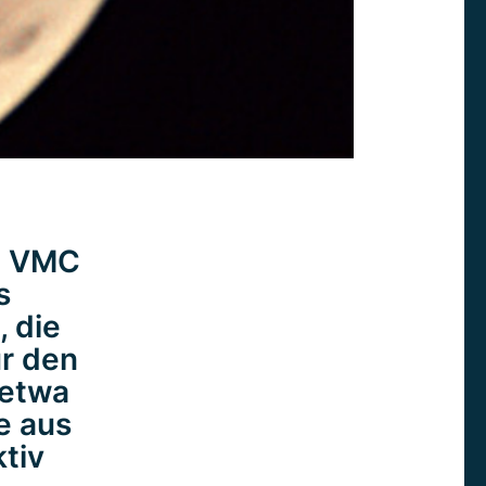
m VMC
s
 die
ür den
 etwa
e aus
ktiv