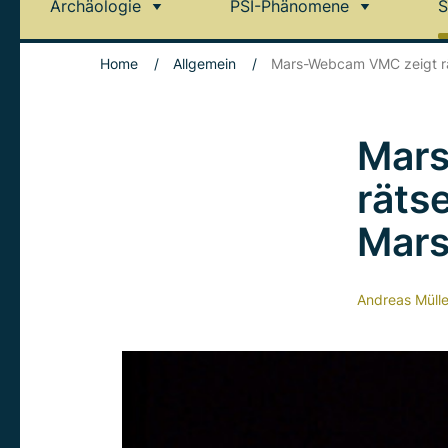
Archäologie
PSI-Phänomene
S
Home
/
Allgemein
/
Mars-Webcam VMC zeigt rä
Mar
räts
Mars
Andreas Mülle