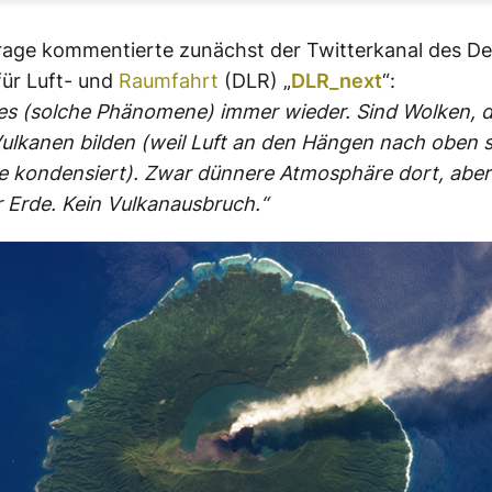
rage kommentierte zunächst der Twitterkanal des D
ür Luft- und
Raumfahrt
(DLR) „
DLR_next
“:
 es (solche Phänomene) immer wieder. Sind Wolken, d
ulkanen bilden (weil Luft an den Hängen nach oben s
e kondensiert). Zwar dünnere Atmosphäre dort, aber
r Erde. Kein Vulkanausbruch.“