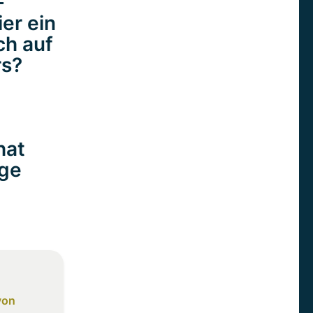
-
er ein
ch auf
rs?
hat
age
von