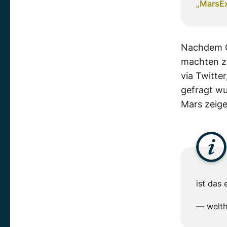
„MarsE
Nachdem G
machten ze
via Twitte
gefragt wu
Mars zeige
ist das
— welth