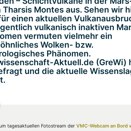
den – Schichtvulkane in der Mars
 Tharsis Montes aus. Sehen wir hi
für einen aktuellen Vulkanausbru
gentlich vulkanisch inaktiven Ma
omen vermuten vielmehr ein
öhnliches Wolken- bzw.
rologisches Phänomen.
issenschaft-Aktuell.de (GreWi) 
fragt und die aktuelle Wissensl
t.
zum tagesaktuellen Fotostream der
VMC-Webcam an Bord 