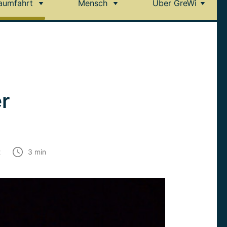
aumfahrt
Mensch
Über GreWi
r
t
3
min