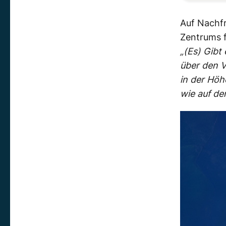
Auf Nachf
Zentrums f
„(Es) Gibt
über den V
in der Höh
wie auf de