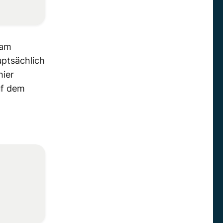
sam
uptsächlich
ier
uf dem