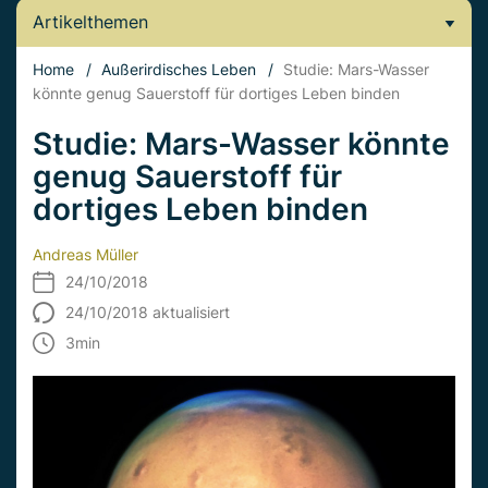
Artikelthemen
Home
/
Außerirdisches Leben
/
Studie: Mars-Wasser
könnte genug Sauerstoff für dortiges Leben binden
Studie: Mars-Wasser könnte
genug Sauerstoff für
dortiges Leben binden
Andreas Müller
24/10/2018
24/10/2018 aktualisiert
3
min