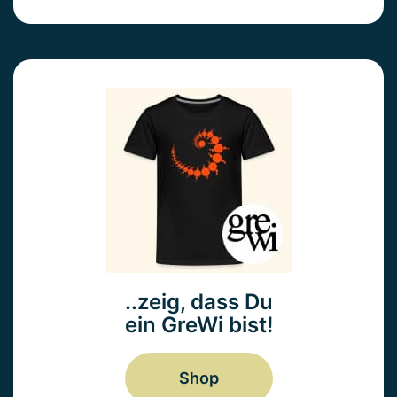
..zeig, dass Du
ein GreWi bist!
Shop