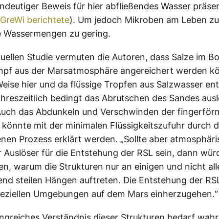
indeutiger Beweis für hier abfließendes Wasser präsen
GreWi berichtete
). Um jedoch Mikroben am Leben zu 
e Wassermengen zu gering.
ktuellen Studie vermuten die Autoren, dass Salze im 
pf aus der Marsatmosphäre angereichert werden k
Weise hier und da flüssige Tropfen aus Salzwasser en
ahreszeitlich bedingt das Abrutschen des Sandes aus
Auch das Abdunkeln und Verschwinden der fingerför
 könnte mit der minimalen Flüssigkeitszufuhr durch 
nen Prozess erklärt werden. „Sollte aber atmosphär
 Auslöser für die Entstehung der RSL sein, dann würd
len, warum die Strukturen nur an einigen und nicht al
nd steilen Hängen auftreten. Die Entstehung der RS
speziellen Umgebungen auf dem Mars einherzugehen.“
ngreiches Verständnis dieser Strukturen bedarf wahr