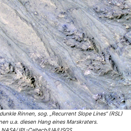
dunkle Rinnen, sog. „Recurrent Slope Lines“ (RSL)
en u.a. diesen Hang eines Marskraters.
: NASA/JPL-Caltech/UA/USGS