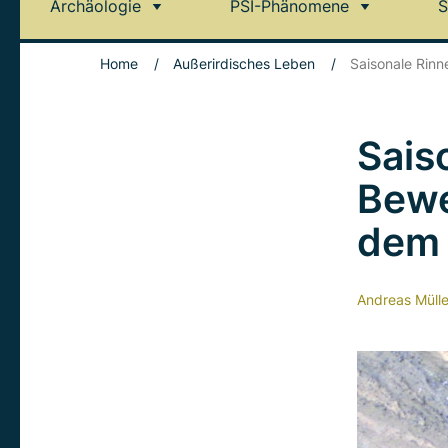
Archäologie
PSI-Phänomene
S
Home
/
Außerirdisches Leben
/
Saisonale Rinn
Sais
Bewe
dem
Andreas Mülle