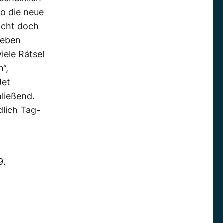
o die neue
icht doch
Leben
iele Rätsel
“,
Jet
ließend.
dlich Tag-
9.