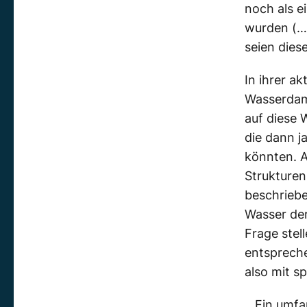
noch als e
wurden (…
seien dies
In ihrer a
Wasserdam
auf diese 
die dann j
könnten. 
Strukturen
beschriebe
Wasser der
Frage stel
entspreche
also mit 
Ein umfa