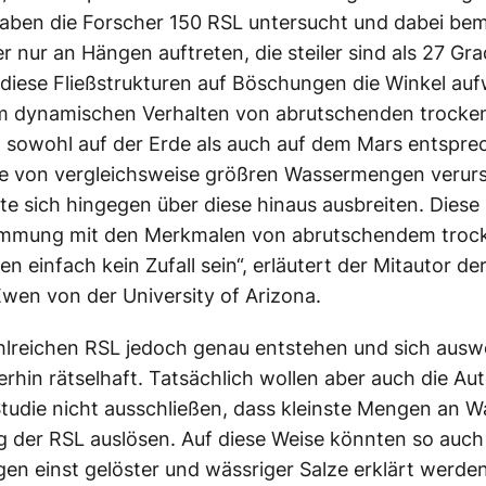
aben die Forscher 150 RSL untersucht und dabei bem
r nur an Hängen auftreten, die steiler sind als 27 Gr
 diese Fließstrukturen auf Böschungen die Winkel auf
em dynamischen Verhalten von abrutschenden trocke
 sowohl auf der Erde als auch auf dem Mars entspre
ie von vergleichsweise größren Wassermengen verur
lte sich hingegen über diese hinaus ausbreiten. Diese
immung mit den Merkmalen von abrutschendem troc
 einfach kein Zufall sein“, erläutert der Mitautor der
wen von der University of Arizona.
hlreichen RSL jedoch genau entstehen und sich ausw
terhin rätselhaft. Tatsächlich wollen aber auch die Au
Studie nicht ausschließen, dass kleinste Mengen an W
 der RSL auslösen. Auf diese Weise könnten so auch
en einst gelöster und wässriger Salze erklärt werden