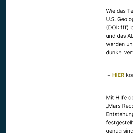
Wie das T
U.S. Geolo
(DOI: fff)
und das Ab
werden un
dunkel ver
+
HIER
kön
Mit Hilfe
„Mars Recc
Entstehung
festgestell
genug sin