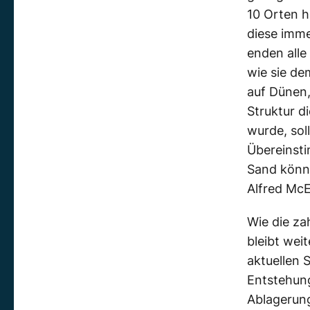
10 Orten h
diese imme
enden alle
wie sie d
auf Dünen,
Struktur d
wurde, sol
Übereinst
Sand können
Alfred McE
Wie die za
bleibt wei
aktuellen 
Entstehung
Ablagerung