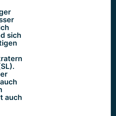
iger
sser
ich
d sich
tigen
kratern
SL).
er
 auch
n
t auch