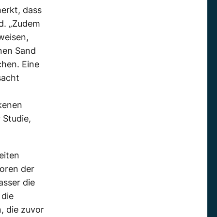
erkt, dass
ad. „Zudem
weisen,
nen Sand
chen. Eine
sacht
kenen
 Studie,
eiten
toren der
asser die
 die
, die zuvor