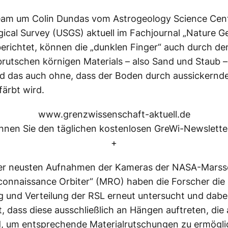
eam um Colin Dundas vom Astrogeology Science Cent
gical Survey (USGS) aktuell im Fachjournal „Nature G
 berichtet, können die „dunklen Finger“ auch durch de
rutschen körnigen Materials – also Sand und Staub –
d das auch ohne, dass der Boden durch aussickernd
färbt wird.
www.grenzwissenschaft-aktuell.de
nen Sie den täglichen kostenlosen GreWi-Newsletter
+
 der neusten Aufnahmen der Kameras der NASA-Mars
onnaissance Orbiter“ (MRO) haben die Forscher die
 und Verteilung der RSL erneut untersucht und dabe
t, dass diese ausschließlich an Hängen auftreten, die 
d, um entsprechende Materialrutschungen zu ermögli