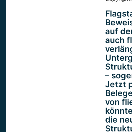
Flagst
Beweis
auf de
auch f
verlän
Unterg
Strukt
– soge
Jetzt 
Belege
von fl
könnt
die ne
Strukt