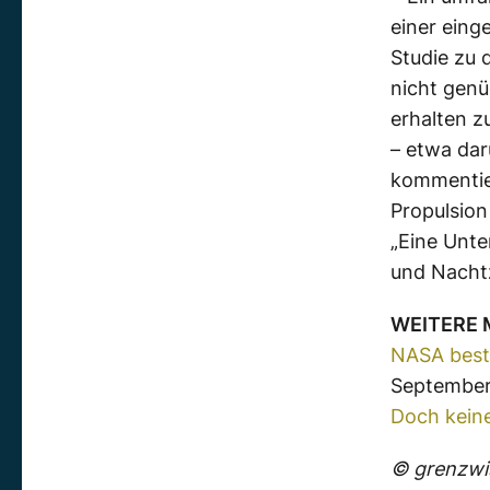
einer eing
Studie zu 
nicht genü
erhalten z
– etwa dar
kommentie
Propulsion
„Eine Unte
und Nachtz
WEITERE
NASA bestä
September
Doch kein
© grenzwis