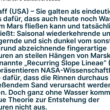
aff (USA) – Sie galten als eindeut
 dafür, dass auch heute noch Wa
m Mars fließen kann und tatsächl
ließt: Saisonal wiederkehrende un
gernde und sich dunkel vom sons
rund abzeichnende fingerartige
uren an steilen Hängen von Mars
nannte „Recurring Slope Lineae“ (
präsentieren NASA-Wissenschaftl
 dafür, dass die Rinnen durchaus
ießendem Sand verursacht werde
en. Doch ganz ohne Wasser komm
ue Theorie zur Entstehung der
uren nicht aus.