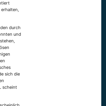
tiert
erhalten,
Boden durch
önnten und
tstehen,
lösen
migen
den
isches
e sich die
len
L scheint
scheinlich