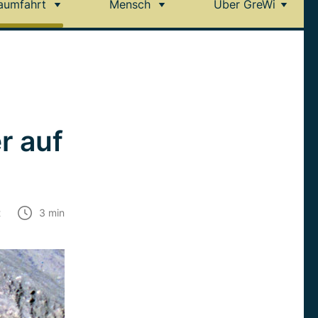
aumfahrt
Mensch
Über GreWi
r auf
t
3
min