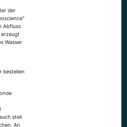
er der
eoscience“
n Abfluss
 erzeugt
es Wasser
 bestellen
sonde
i
auch steil
chen. An