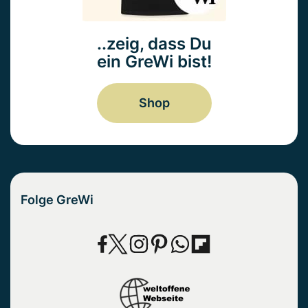
..zeig, dass Du
ein GreWi bist!
Shop
Folge GreWi