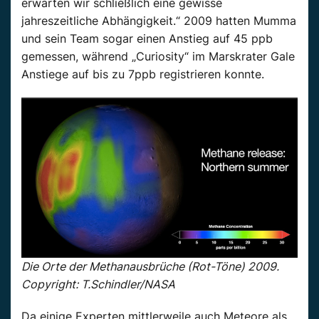
erwarten wir schließlich eine gewisse
jahreszeitliche Abhängigkeit.“ 2009 hatten Mumma
und sein Team sogar einen Anstieg auf 45 ppb
gemessen, während „Curiosity“ im Marskrater Gale
Anstiege auf bis zu 7ppb registrieren konnte.
Die Orte der Methanausbrüche (Rot-Töne) 2009.
Copyright: T.Schindler/NASA
Da einige Experten mittlerweile auch Meteore als