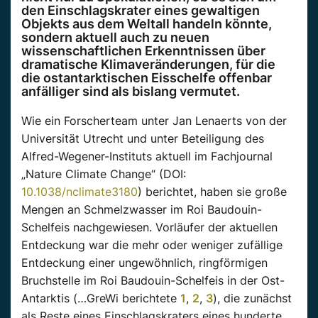
den Einschlagskrater eines gewaltigen
Objekts aus dem Weltall handeln könnte,
sondern aktuell auch zu neuen
wissenschaftlichen Erkenntnissen über
dramatische Klimaveränderungen, für die
die ostantarktischen Eisschelfe offenbar
anfälliger sind als bislang vermutet.
Wie ein Forscherteam unter Jan Lenaerts von der
Universität Utrecht und unter Beteiligung des
Alfred-Wegener-Instituts aktuell im Fachjournal
„Nature Climate Change“ (DOI:
10.1038/nclimate3180
) berichtet, haben sie große
Mengen an Schmelzwasser im Roi Baudouin-
Schelfeis nachgewiesen. Vorläufer der aktuellen
Entdeckung war die mehr oder weniger zufällige
Entdeckung einer ungewöhnlich, ringförmigen
Bruchstelle im Roi Baudouin-Schelfeis in der Ost-
Antarktis (…GreWi berichtete
1
,
2
,
3
), die zunächst
als Reste eines Einschlagskraters eines hunderte