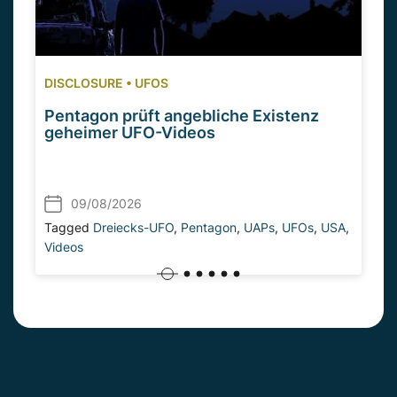
DISCLOSURE
•
UFOS
Pentagon prüft angebliche Existenz
geheimer UFO-Videos
09/08/2026
Tagged
Dreiecks-UFO
,
Pentagon
,
UAPs
,
UFOs
,
USA
,
Videos