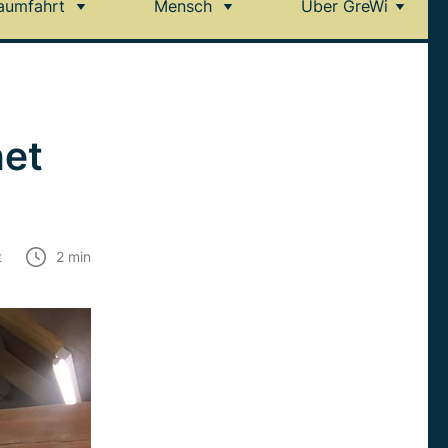
aumfahrt
Mensch
Über GreWi
net
t
2
min