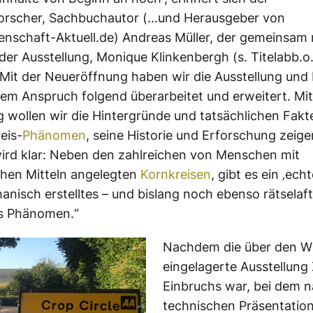
forscher, Sachbuchautor (…und Herausgeber von
nschaft-Aktuell.de) Andreas Müller, der gemeinsam 
 der Ausstellung, Monique Klinkenbergh (s. Titelabb.o.
 „Mit der Neueröffnung haben wir die Ausstellung und 
em Anspruch folgend überarbeitet und erweitert. Mit
g wollen wir die Hintergründe und tatsächlichen Fak
eis-
Phänomen
, seine Historie und Erforschung zeige
ird klar: Neben den zahlreichen von Menschen mit
hen Mitteln angelegten
Kornkreisen
, gibt es ein ‚echt
anisch erstelltes – und bislang noch ebenso rätselaf
es Phänomen.“
Nachdem die über den W
eingelagerte Ausstellung 
Einbruchs war, bei dem n
technischen Präsentation