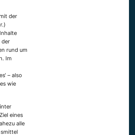
mit der
r.)
Inhalte
 der
ten rund um
n. Im
es‘ – also
tes wie
inter
Ziel eines
ahezu alle
smittel