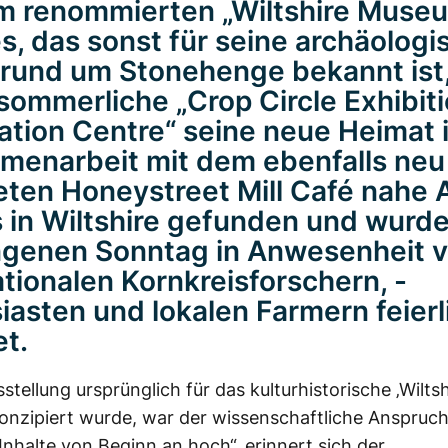
m renommierten „Wiltshire Museu
s, das sonst für seine archäolog
rund um Stonehenge bekannt ist,
lsommerliche „Crop Circle Exhibit
ation Centre“ seine neue Heimat 
enarbeit mit dem ebenfalls neu
eten Honeystreet Mill Café nahe 
 in Wiltshire gefunden und wurd
genen Sonntag in Anwesenheit 
ationalen Kornkreisforschern, -
iasten und lokalen Farmern feierl
et.
stellung ursprünglich für das kulturhistorische ‚Wiltsh
nzipiert wurde, war der wissenschaftliche Anspruch
Inhalte von Beginn an hoch“, erinnert sich der