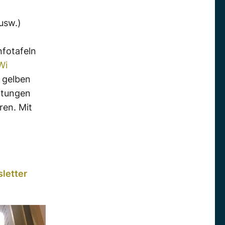
usw.)
nfotafeln
Wi
n gelben
altungen
ren. Mit
letter