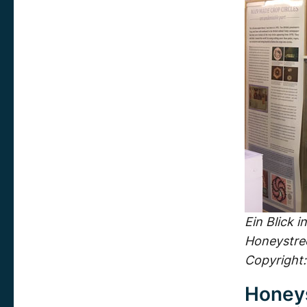
Ein Blick i
Honeystree
Copyright:
Honeys