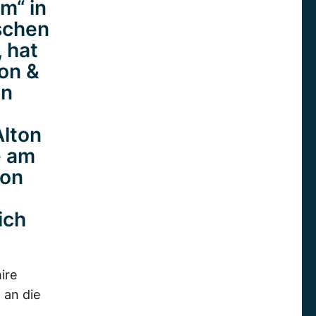
m“ in
ischen
 hat
ion &
in
Alton
e am
von
ich
ire
 an die