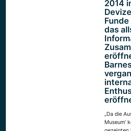
2014 i
Devize
Funde 
das al
Inform
Zusamm
eröffn
Barnes
vergan
intern
Enthus
eröffn
„Da die Aus
Museum‘ ko
gezeigten 