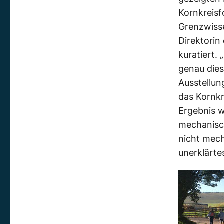
Kornkreis
Grenzwisse
Direktorin
kuratiert.
genau dies
Ausstellun
das Kornkr
Ergebnis w
mechanisc
nicht mech
unerklärt