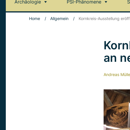
Archäologie
PSI-Phänomene
S
Home
/
Allgemein
/
Kornkreis-Ausstellung eröf
Korn
an n
Andreas Mülle