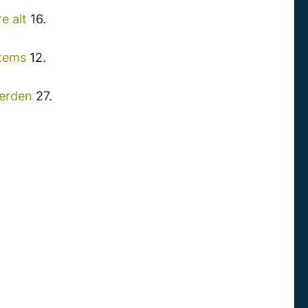
e alt
16.
stems
12.
werden
27.