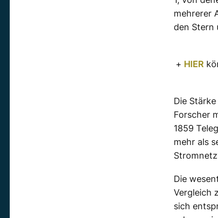
mehrerer 
den Stern
+
HIER
kön
Die Stärke
Forscher m
1859 Teleg
mehr als 
Stromnetz
Die wesent
Vergleich 
sich entsp