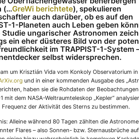
de Oberflächengewässer beherbergen
 (…
GreWi berichtete
), spekulieren
chaftler auch darüber, ob es auf den
T-1-Planeten auch Leben geben könnt
e Studie ungarischer Astronomen zeic
gs ein eher düsteres Bild von der poten
reundlichkeit im TRAPPIST-1-System –
nentdecker selbst widersprechen.
eam um Krisztián Vida vom Konkoly Observatorium in
ArXiv.org
und in einer kommenden Ausgabe des „Astr
erichten, haben sie die Rohdaten der Beobachtunge
 mit dem NASA-Weltraumteleskop „Kepler“ analysier
 Frequenz der Aktivität des Sterns zu bestimmen.
is: Alleine während 80 Tagen zählten die Astronome
nter Flares – also Sonnen- bzw. Sternausbrüche au
en einige hinzu wahrscheinlich in komplexen Kaskad