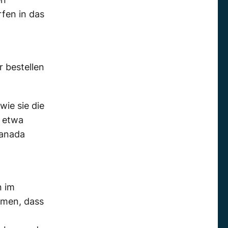
fen in das
 bestellen
wie sie die
e etwa
Kanada
n im
omen, dass