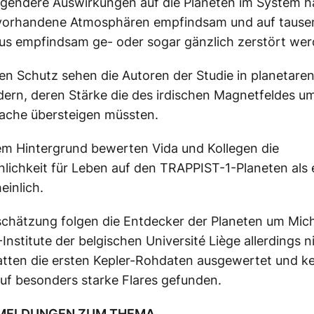
gendere Auswirkungen auf die Planeten im System 
l vorhandene Atmosphären empfindsam und auf tause
us empfindsam ge- oder sogar gänzlich zerstört wer
en Schutz sehen die Autoren der Studie in planetare
ern, deren Stärke die des irdischen Magnetfeldes u
ache übersteigen müssten.
em Hintergrund bewerten Vida und Kollegen die
lichkeit für Leben auf den TRAPPIST-1-Planeten als 
inlich.
schätzung folgen die Entdecker der Planeten um Mich
nstitute der belgischen Université Liège allerdings n
atten die ersten Kepler-Rohdaten ausgewertet und k
uf besonders starke Flares gefunden.
 MELDUNGEN ZUM THEMA