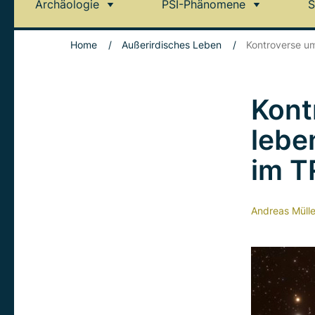
Archäologie
PSI-Phänomene
S
Home
/
Außerirdisches Leben
/
Kontroverse u
Kont
lebe
im T
Andreas Mülle