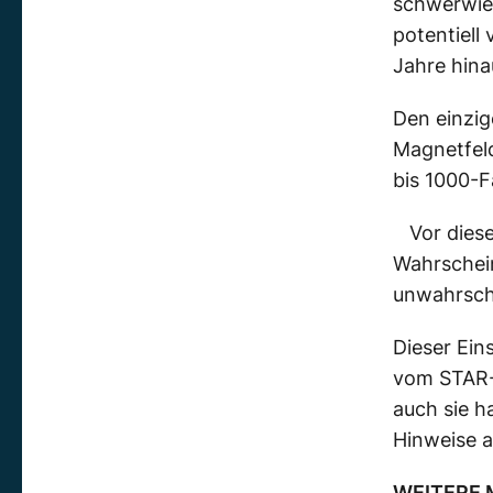
schwerwie
potentiel
Jahre hina
Den einzig
Magnetfeld
bis 1000-F
Vor dies
Wahrschein
unwahrsche
Dieser Ein
vom STAR-I
auch sie h
Hinweise a
WEITERE