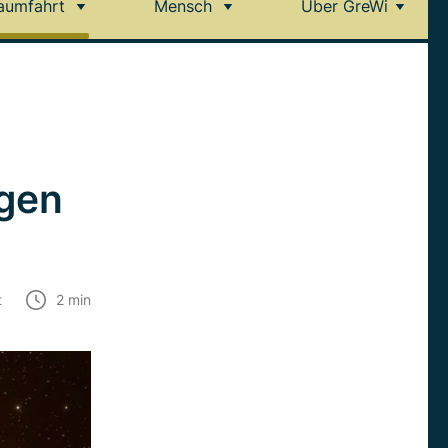
aumfahrt
Mensch
Über GreWi
ngen
t
2
min