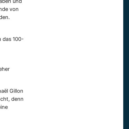
haben und
nde von
den.
n
m das 100-
eher
aël Gillon
icht, denn
eine