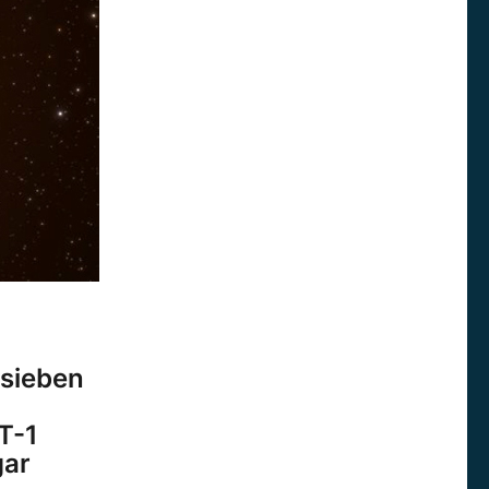
 sieben
T-1
gar