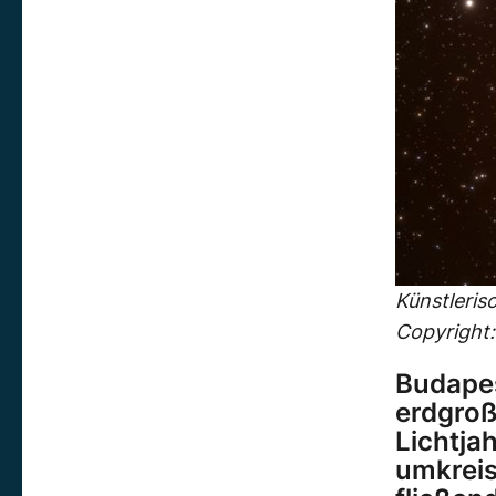
Künstleris
Copyright
Budapes
erdgroß
Lichtja
umkreis