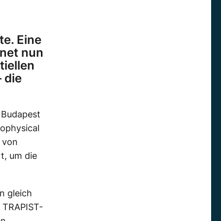
e. Eine
hnet nun
tiellen
 die
 Budapest
ophysical
n von
t, um die
n gleich
f TRAPIST-
en