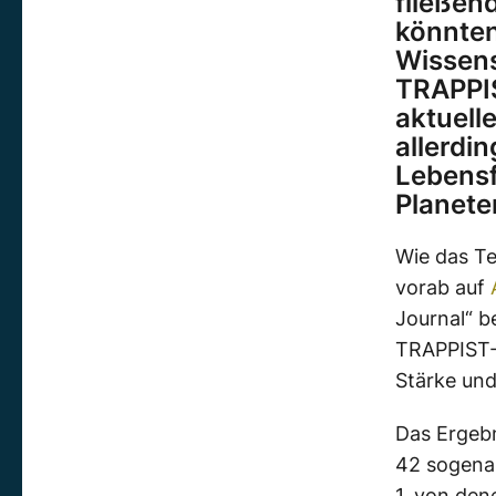
fließen
könnten
Wissens
TRAPPIS
aktuell
allerdin
Lebensf
Planete
Wie das T
vorab auf
Journal“ b
TRAPPIST-1
Stärke und
Das Ergebn
42 sogenan
1, von den