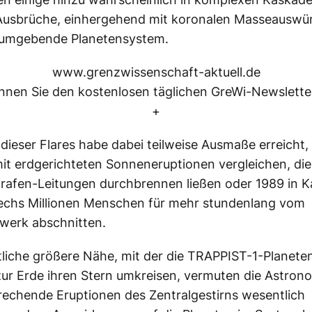
Ausbrüche, einhergehend mit koronalen Masseauswür
 umgebende Planetensystem.
www.grenzwissenschaft-aktuell.de
nen Sie den kostenlosen täglichen GreWi-Newsletter
+
 dieser Flares habe dabei teilweise Ausmaße erreicht, 
it erdgerichteten Sonneneruptionen vergleichen, di
rafen-Leitungen durchbrennen ließen oder 1989 in 
sechs Millionen Menschen für mehr stundenlang vom
werk abschnitten.
liche größere Nähe, mit der die TRAPPIST-1-Planete
zur Erde ihren Stern umkreisen, vermuten die Astron
rechende Eruptionen des Zentralgestirns wesentlich