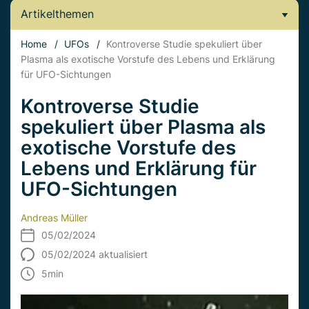
Artikelthemen
Home
/
UFOs
/
Kontroverse Studie spekuliert über
Plasma als exotische Vorstufe des Lebens und Erklärung
für UFO-Sichtungen
Kontroverse Studie
spekuliert über Plasma als
exotische Vorstufe des
Lebens und Erklärung für
UFO-Sichtungen
Andreas Müller
05/02/2024
05/02/2024 aktualisiert
5
min