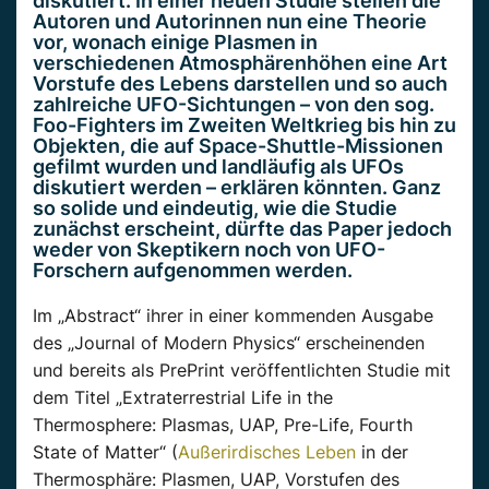
diskutiert. In einer neuen Studie stellen die
Autoren und Autorinnen nun eine Theorie
vor, wonach einige Plasmen in
verschiedenen Atmosphärenhöhen eine Art
Vorstufe des Lebens darstellen und so auch
zahlreiche UFO-Sichtungen – von den sog.
Foo-Fighters im Zweiten Weltkrieg bis hin zu
Objekten, die auf Space-Shuttle-Missionen
gefilmt wurden und landläufig als UFOs
diskutiert werden – erklären könnten. Ganz
so solide und eindeutig, wie die Studie
zunächst erscheint, dürfte das Paper jedoch
weder von Skeptikern noch von UFO-
Forschern aufgenommen werden.
Im „Abstract“ ihrer in einer kommenden Ausgabe
des „Journal of Modern Physics“ erscheinenden
und bereits als PrePrint veröffentlichten Studie mit
dem Titel „Extraterrestrial Life in the
Thermosphere: Plasmas, UAP, Pre-Life, Fourth
State of Matter“ (
Außerirdisches Leben
in der
Thermosphäre: Plasmen, UAP, Vorstufen des