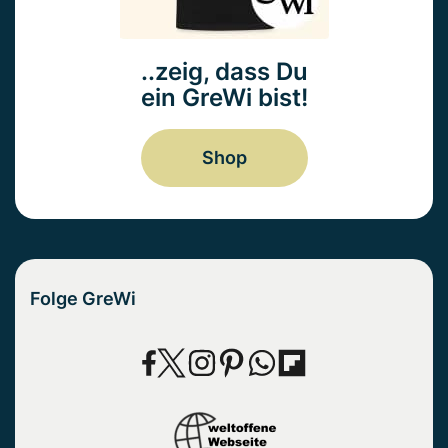
..zeig, dass Du
ein GreWi bist!
Shop
Folge GreWi