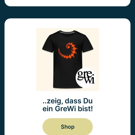
..zeig, dass Du
ein GreWi bist!
Shop