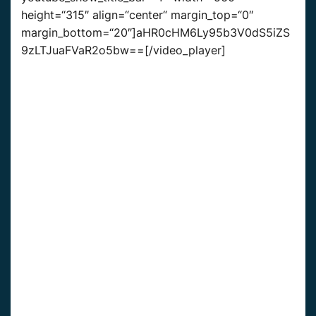
height=“315″ align=“center“ margin_top=“0″
margin_bottom=“20″]aHR0cHM6Ly95b3V0dS5iZS
9zLTJuaFVaR2o5bw==[/video_player]