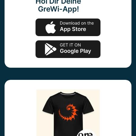
Hol Dir Deine
GreWi-App!