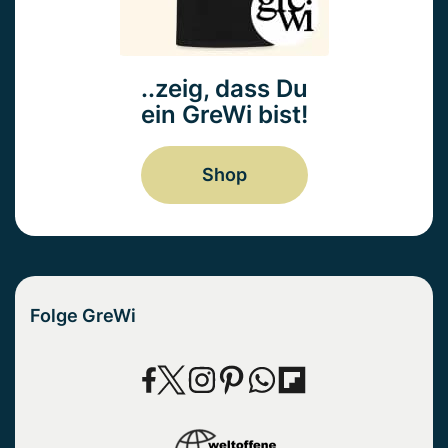
..zeig, dass Du
ein GreWi bist!
Shop
Folge GreWi