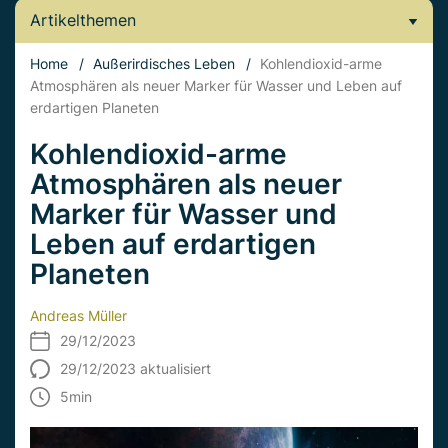
Artikelthemen
Home
/
Außerirdisches Leben
/
Kohlendioxid-arme
Atmosphären als neuer Marker für Wasser und Leben auf
erdartigen Planeten
Kohlendioxid-arme
Atmosphären als neuer
Marker für Wasser und
Leben auf erdartigen
Planeten
Andreas Müller
29/12/2023
29/12/2023 aktualisiert
5
min