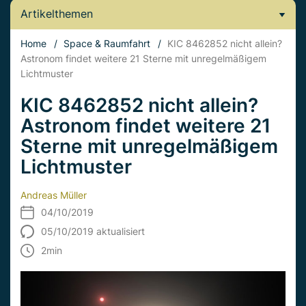
Artikelthemen
Home
/
Space & Raumfahrt
/
KIC 8462852 nicht allein?
Astronom findet weitere 21 Sterne mit unregelmäßigem
Lichtmuster
KIC 8462852 nicht allein?
Astronom findet weitere 21
Sterne mit unregelmäßigem
Lichtmuster
Andreas Müller
04/10/2019
05/10/2019 aktualisiert
2
min