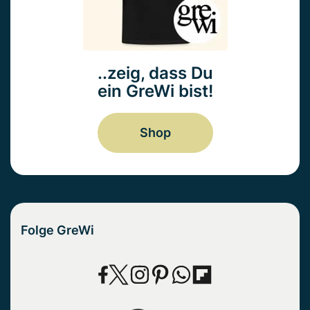
..zeig, dass Du
ein GreWi bist!
Shop
Folge GreWi