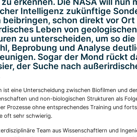
 zu erkennen. Die NASA will nun 
icher Intelligenz zukünftige Son
 beibringen, schon direkt vor Ort
rdisches Leben von geologischen
uren zu unterscheiden, um so die
l, Beprobung und Analyse deutli
eunigen. Sogar der Mond rückt da
sier, der Suche nach außerirdisc
.
h ist eine Unterscheidung zwischen Biofilmen und de
enschaften und non-biologischen Strukturen als Folge
er Prozesse ohne entsprechendes Training und fortsc
 oft sehr schwierig.
terdisziplinäre Team aus Wissenschaftlern und Ingen