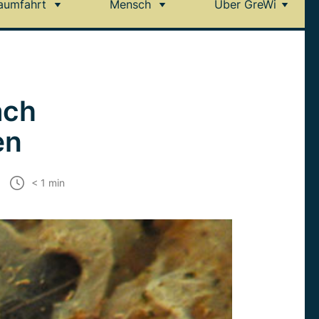
aumfahrt
Mensch
Über GreWi
ach
en
< 1
min