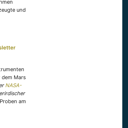
ithmen
rzeugte und
letter
strumenten
r dem Mars
der
NASA-
rirdischer
e Proben am