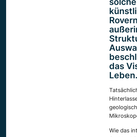
solche
künstl
Rovern
außeri
Strukt
Auswah
beschl
das Vi
Leben
Tatsächlic
Hinterlass
geologisch
Mikroskope
Wie das in