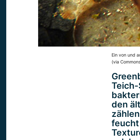
Ein von und a
(via Commons
Greenb
Teich-
bakter
den äl
zählen
feucht 
Textur