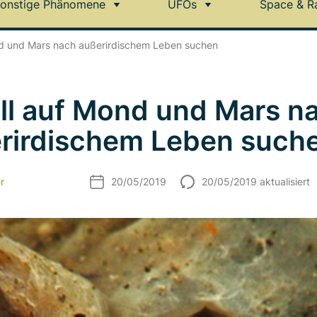
onstige Phänomene
UFOs
Space & R
nd und Mars nach außerirdischem Leben suchen
oll auf Mond und Mars n
rirdischem Leben such
r
20/05/2019
20/05/2019 aktualisiert