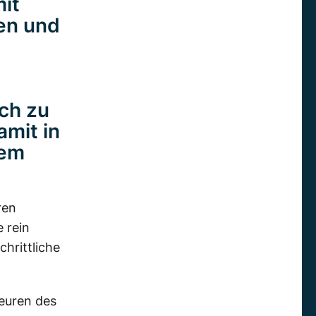
mit
den und
ch zu
mit in
hem
ren
 rein
hrittliche
ieuren des