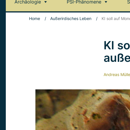
Archäologie
PSI-Phänomene
S
Home
/
Außerirdisches Leben
/
KI soll auf Mo
KI s
auße
Andreas Mülle