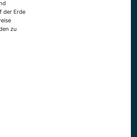
und
f der Erde
weise
den zu