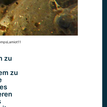
ntempsLamiot11
n zu
rem zu
e
 es
eren
s