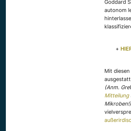
Goddard S
autonom le
hinterlass
klassifizie
+
HIE
Mit diese
ausgestat
(Anm. GreW
Mitteilung
Mikroben!
vielverspr
außerirdi