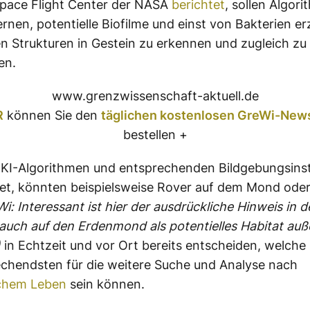
pace Flight Center der NASA
berichtet
, sollen Algor
rnen, potentielle Biofilme und einst von Bakterien e
en Strukturen in Gestein zu erkennen und zugleich zu
ren.
www.grenzwissenschaft-aktuell.de
R
können Sie den
täglichen kostenlosen GreWi-News
bestellen +
n KI-Algorithmen und entsprechenden Bildgebungsin
tet, könnten beispielsweise Rover auf dem Mond ode
i: Interessant ist hier der ausdrückliche Hinweis in 
auch auf den Erdenmond als potentielles Habitat auße
)
in Echtzeit und vor Ort bereits entscheiden, welch
echendsten für die weitere Suche und Analyse nach
schem Leben
sein können.