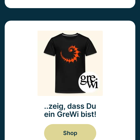
..zeig, dass Du
ein GreWi bist!
Shop