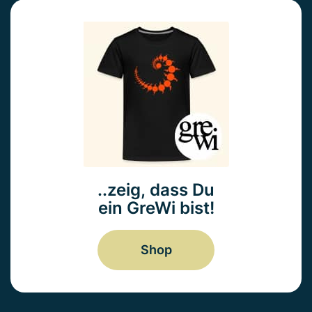
..zeig, dass Du
ein GreWi bist!
Shop