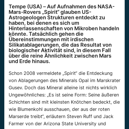
Tempe (USA) – Auf Aufnahmen des NASA-
Mars-Rovers „Spirit“ glauben US-
Astrogeologen Strukturen entdeckt zu
haben, bei denen es sich um
Hinterlassenschaften von Mikroben handeln
könnte.
Tatsächlich gehen die
Übereinstimmungen mit irdischen
Silikatablagerungen, die das Resultat von
biologischer Aktivität sind, in diesem Fall
über die reine Ähnlichkeit zwischen Mars
und Erde hinaus.
Schon 2008 vermeldete „Spirit“ die Entdeckung
von Ablagerungen des Minerals Opal im Marskrater
Gusev. Doch das Mineral alleine ist nichts wirklich
Ungewöhnliches: „Es ist seine Form: Seine äußeren
Schichten sind mit kleinsten Knötchen bedeckt, die
wie Blumenkohl ausschauen, der aus der roten
Marserde treibt“, erläutern Steven Ruff und Jack
Farmer von der Arizona State University und