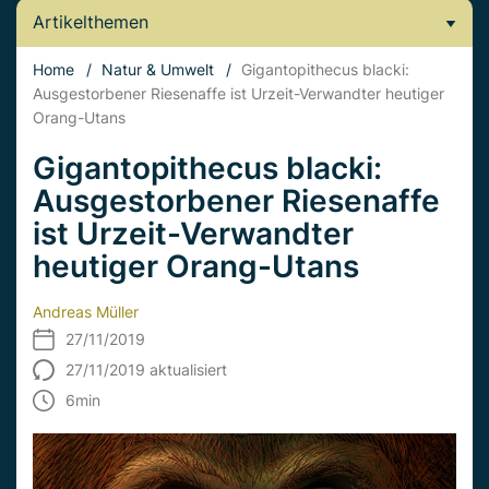
Artikelthemen
Home
/
Natur & Umwelt
/
Gigantopithecus blacki:
Ausgestorbener Riesenaffe ist Urzeit-Verwandter heutiger
Orang-Utans
Gigantopithecus blacki:
Ausgestorbener Riesenaffe
ist Urzeit-Verwandter
heutiger Orang-Utans
Andreas Müller
27/11/2019
27/11/2019 aktualisiert
6
min