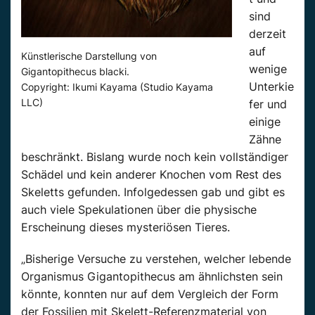
sind
derzeit
auf
Künstlerische Darstellung von
wenige
Gigantopithecus blacki.
Unterkie
Copyright: Ikumi Kayama (Studio Kayama
LLC)
fer und
einige
Zähne
beschränkt. Bislang wurde noch kein vollständiger
Schädel und kein anderer Knochen vom Rest des
Skeletts gefunden. Infolgedessen gab und gibt es
auch viele Spekulationen über die physische
Erscheinung dieses mysteriösen Tieres.
„Bisherige Versuche zu verstehen, welcher lebende
Organismus Gigantopithecus am ähnlichsten sein
könnte, konnten nur auf dem Vergleich der Form
der Fossilien mit Skelett-Referenzmaterial von