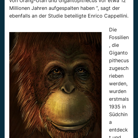
von Orang-Utan und Gigantopithecus vor etwa 12
Millionen Jahren aufgespalten haben “, sagt der
ebenfalls an der Studie beteiligte Enrico Cappellini.
Die
Fossilien
, die
Giganto
pithecus
zugesch
rieben
werden,
wurden
erstmals
1935 in
Südchin
a
entdeck
t und