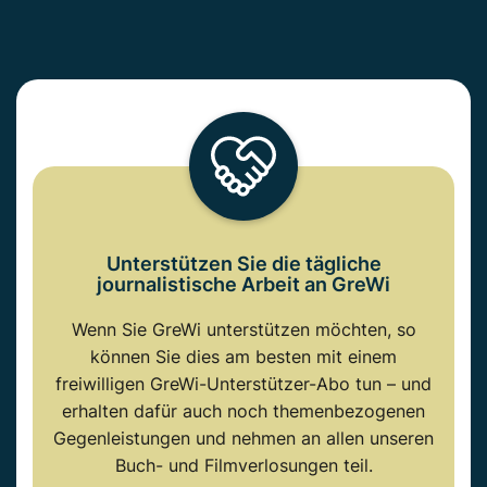
Unterstützen Sie die tägliche
journalistische Arbeit an GreWi
Wenn Sie GreWi unterstützen möchten, so
können Sie dies am besten mit einem
freiwilligen GreWi-Unterstützer-Abo tun – und
erhalten dafür auch noch themenbezogenen
Gegenleistungen und nehmen an allen unseren
Buch- und Filmverlosungen teil.