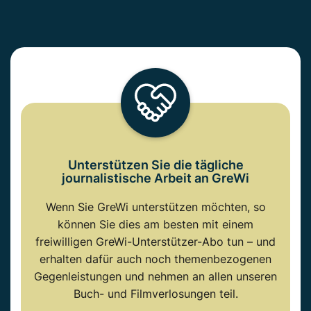
Unterstützen Sie die tägliche
journalistische Arbeit an GreWi
Wenn Sie GreWi unterstützen möchten, so
können Sie dies am besten mit einem
freiwilligen GreWi-Unterstützer-Abo tun – und
erhalten dafür auch noch themenbezogenen
Gegenleistungen und nehmen an allen unseren
Buch- und Filmverlosungen teil.