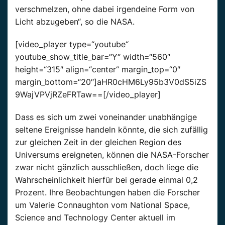
verschmelzen, ohne dabei irgendeine Form von
Licht abzugeben“, so die NASA.
[video_player type=“youtube“
youtube_show_title_bar=“Y“ width=“560″
height=“315″ align=“center“ margin_top=“0″
margin_bottom=“20″]aHR0cHM6Ly95b3V0dS5iZS
9WajVPVjRZeFRTaw==[/video_player]
Dass es sich um zwei voneinander unabhängige
seltene Ereignisse handeln könnte, die sich zufällig
zur gleichen Zeit in der gleichen Region des
Universums ereigneten, können die NASA-Forscher
zwar nicht gänzlich ausschließen, doch liege die
Wahrscheinlichkeit hierfür bei gerade einmal 0,2
Prozent. Ihre Beobachtungen haben die Forscher
um Valerie Connaughton vom National Space,
Science and Technology Center aktuell im