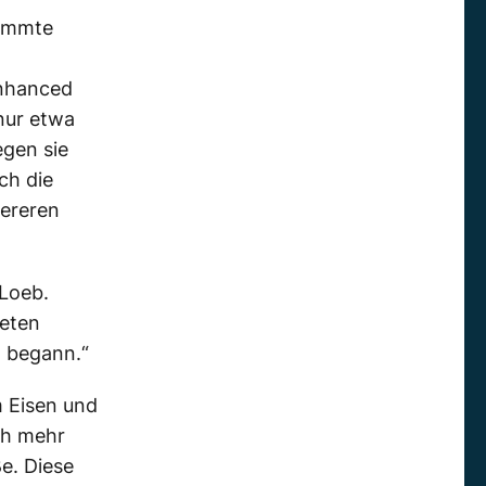
timmte
enhanced
nur etwa
egen sie
ch die
wereren
 Loeb.
neten
t begann.“
m Eisen und
ch mehr
ße. Diese