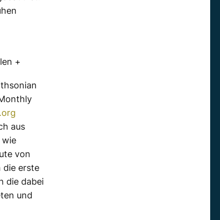
ühen
len +
ithsonian
„Monthly
.org
ch aus
 wie
eute von
die erste
h die dabei
eten und