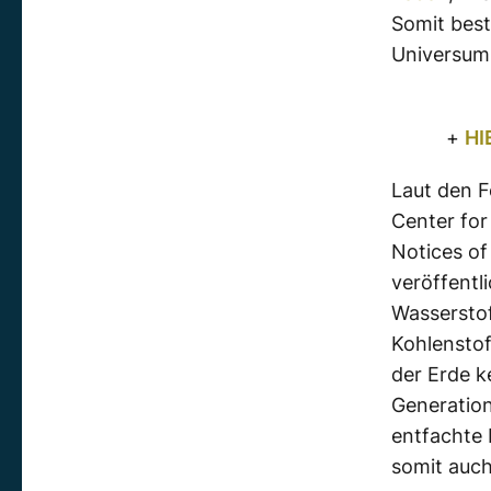
Somit best
Universum
+
HI
Laut den 
Center for
Notices of
veröffentl
Wassersto
Kohlenstof
der Erde k
Generation
entfachte 
somit auch