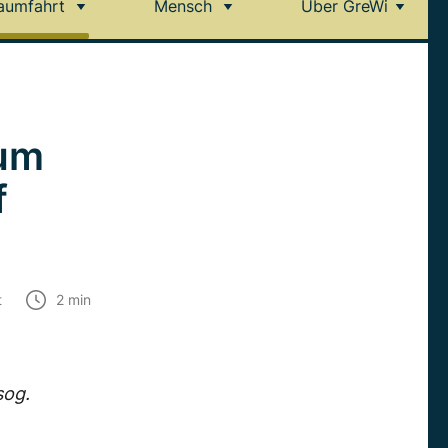
aumfahrt
Mensch
Über GreWi
sum
f
t
2
min
sog.