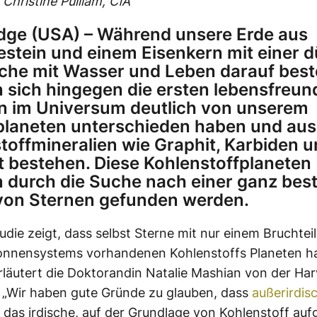
 Christine Pulliam, CfA
ge (USA) – Während unsere Erde aus
gestein und einem Eisenkern mit einer 
che mit Wasser und Leben darauf best
 sich hingegen die ersten lebensfreun
n im Universum deutlich von unserem
laneten unterschieden haben und aus
toffmineralien wie Graphit, Karbiden 
 bestehen. Diese Kohlenstoffplaneten
 durch die Suche nach einer ganz be
von Sternen gefunden werden.
udie zeigt, dass selbst Sterne mit nur einem Bruchteil
onnensystems vorhandenen Kohlenstoffs Planeten h
rläutert die Doktorandin Natalie Mashian von der Ha
. „Wir haben gute Gründe zu glauben, dass
außerirdis
e das irdische, auf der Grundlage von Kohlenstoff aufg