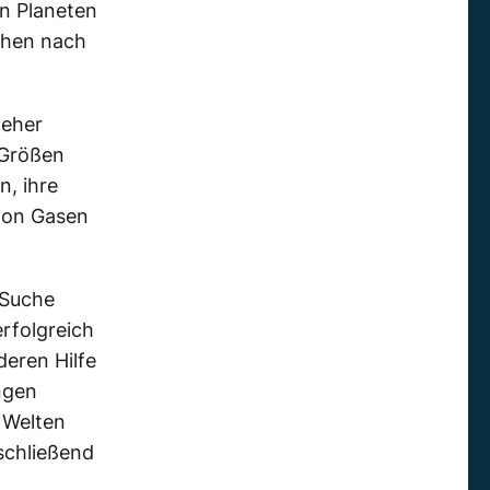
on Planeten
chen nach
 eher
 Größen
, ihre
on Gasen
 Suche
rfolgreich
deren Hilfe
ngen
 Welten
schließend