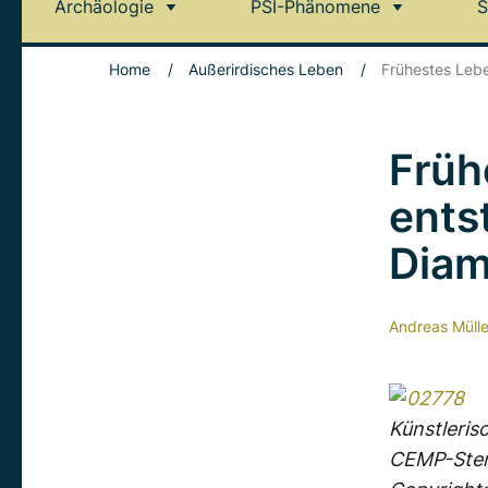
Archäologie
PSI-Phänomene
S
Home
/
Außerirdisches Leben
/
Frühestes Leb
Früh
ents
Diam
Andreas Mülle
Künstleris
CEMP-Stern