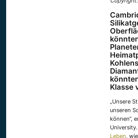
Copyright:
Cambrid
Silikat
Oberflä
könnten
Planete
Heimatp
Kohlens
Diamant
könnten
Klasse 
„Unsere St
unseren S
können“, e
University
Leben
, wi