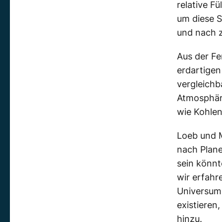
relative F
um diese S
und nach 
Aus der Fe
erdartigen
vergleichb
Atmosphäre
wie Kohle
Loeb und M
nach Plane
sein könnt
wir erfahr
Universum 
existieren
hinzu.