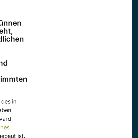
dünnen
eht,
dlichen
und
stimmten
 des in
aben
rvard
ches
ebaut ist.