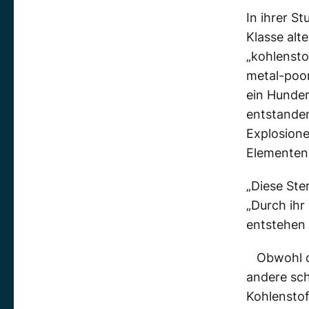
In ihrer S
Klasse alt
„kohlensto
metal-poor
ein Hunder
entstanden
Explosione
Elementen 
„Diese Ste
„Durch ihr
entstehen 
Obwohl d
andere sch
Kohlenstoff