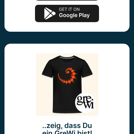
..zeig, dass Du
ein GreWi bist!