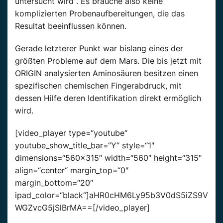
untersucht wird“. Es brauche also keine
komplizierten Probenaufbereitungen, die das
Resultat beeinflussen können.
Gerade letzterer Punkt war bislang eines der
größten Probleme auf dem Mars. Die bis jetzt mit
ORIGIN analysierten Aminosäuren besitzen einen
spezifischen chemischen Fingerabdruck, mit
dessen Hilfe deren Identifikation direkt ermöglich
wird.
[video_player type=“youtube“
youtube_show_title_bar=“Y“ style=“1″
dimensions=“560×315″ width=“560″ height=“315″
align=“center“ margin_top=“0″
margin_bottom=“20″
ipad_color=“black“]aHR0cHM6Ly95b3V0dS5iZS9V
WGZvcG5jSlBrMA==[/video_player]