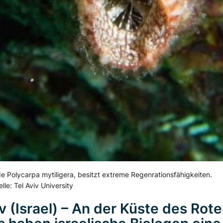
e Polycarpa mytiligera, besitzt extreme Regenrationsfähigkeiten.
le: Tel Aviv University
iv (Israel) – An der Küste des Rot