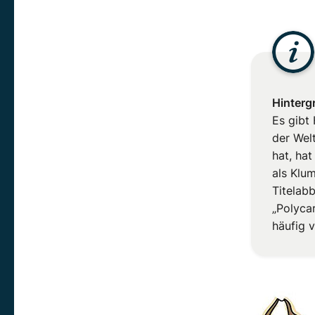
Hinterg
Es gibt
der Wel
hat, hat
als Klu
Titelabb
„Polycar
häufig v