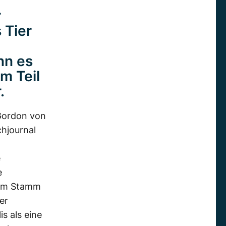
r
 Tier
nn es
m Teil
.
Gordon von
chjournal
e
e
 vom Stamm
er
is als eine