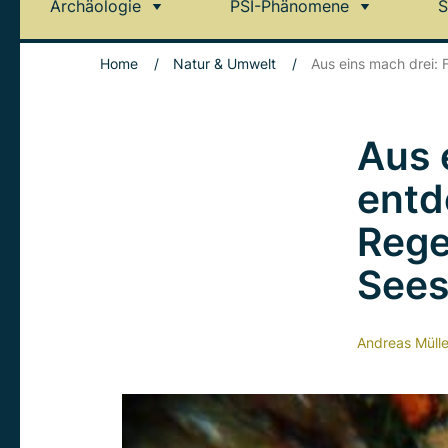
Archäologie
PSI-Phänomene
S
Home
/
Natur & Umwelt
/
Aus eins mach drei:
Aus 
entd
Rege
Sees
Andreas Mülle