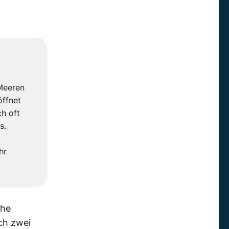
 Meeren
öffnet
ch oft
s.
hr
che
ch zwei