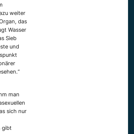
m
azu weiter
 Organ, das
ugt Wasser
as Sieb
este und
tspunkt
ionärer
esehen.“
ahm man
asexuellen
as sich nur
 gibt