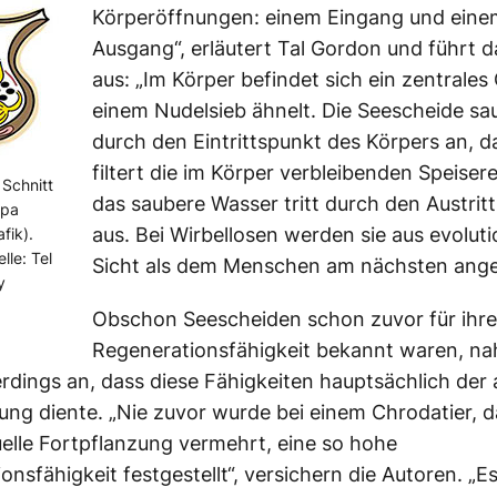
Körperöffnungen: einem Eingang und eine
Ausgang“, erläutert Tal Gordon und führt d
aus: „Im Körper befindet sich ein zentrales
einem Nudelsieb ähnelt. Die Seescheide sa
durch den Eintrittspunkt des Körpers an, d
filtert die im Körper verbleibenden Speiser
Schnitt
das saubere Wasser tritt durch den Austrit
rpa
aus. Bei Wirbellosen werden sie aus evolut
fik).
lle: Tel
Sicht als dem Menschen am nächsten ang
y
Obschon Seescheiden schon zuvor für ihre
Regenerationsfähigkeit bekannt waren, n
lerdings an, dass diese Fähigkeiten hauptsächlich der 
ung diente. „Nie zuvor wurde bei einem Chrodatier, d
elle Fortpflanzung vermehrt, eine so hohe
nsfähigkeit festgestellt“, versichern die Autoren. „Es