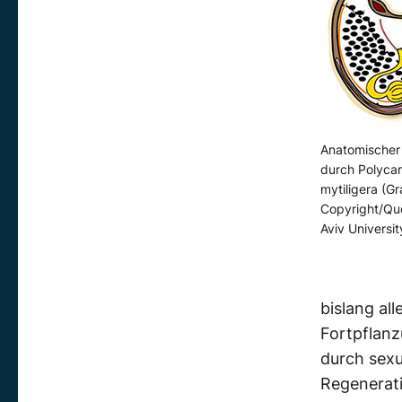
Anatomischer 
durch Polyca
mytiligera (Gra
Copyright/Que
Aviv Universit
bislang al
Fortpflanz
durch sexu
Regeneratio