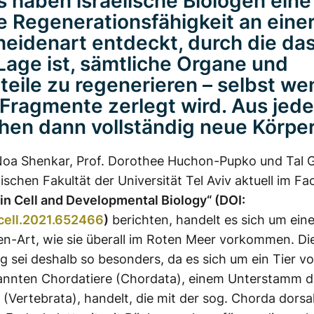
 haben israelische Biologen eine
 Regenerationsfähigkeit an eine
eidenart entdeckt, durch die das
 Lage ist, sämtliche Organe und
teile zu regenerieren – selbst we
i Fragmente zerlegt wird. Aus jede
hen dann vollständig neue Körper
 Noa Shenkar, Prof. Dorothee Huchon-Pupko und Tal 
ischen Fakultät der Universität Tel Aviv aktuell im Fa
 in Cell and Developmental Biology“ (DOI:
cell.2021.652466
)
berichten, handelt es sich um ein
n-Art, wie sie überall im Roten Meer vorkommen. Di
 sei deshalb so besonders, da es sich um ein Tier
annten Chordatiere (Chordata), einem Unterstamm d
(Vertebrata), handelt, die mit der sog. Chorda dorsal