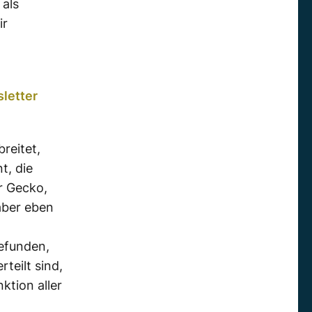
 als
ir
letter
breitet,
t, die
r Gecko,
aber eben
gefunden,
rteilt sind,
ktion aller