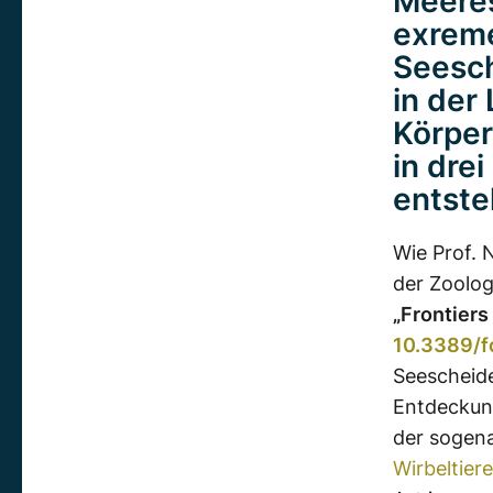
Meeres
exreme
Seesch
in der
Körper
in dre
entste
Wie Prof.
der Zoolog
„Frontiers
10.3389/f
Seescheide
Entdeckung
der sogen
Wirbeltiere