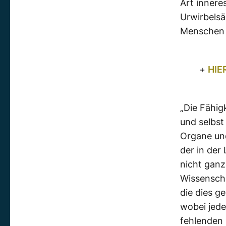
Art innere
Urwirbelsä
Menschen z
+
HIE
„Die Fähigk
und selbst
Organe und
der in der
nicht ganz
Wissenscha
die dies ge
wobei jedes
fehlenden