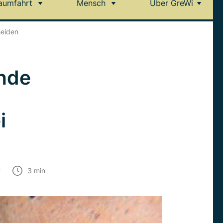
aumfahrt
Mensch
Über GreWi
heiden
ende
i
t
3
min