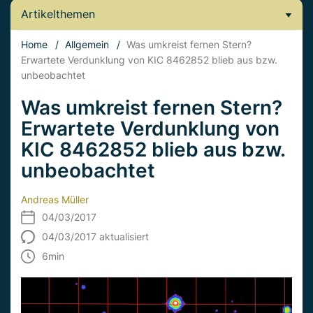
Artikelthemen
Home
/
Allgemein
/
Was umkreist fernen Stern?
Erwartete Verdunklung von KIC 8462852 blieb aus bzw.
unbeobachtet
Was umkreist fernen Stern?
Erwartete Verdunklung von
KIC 8462852 blieb aus bzw.
unbeobachtet
Andreas Müller
04/03/2017
04/03/2017 aktualisiert
6
min