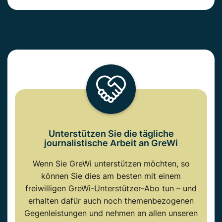
Unterstützen Sie die tägliche
journalistische Arbeit an GreWi
Wenn Sie GreWi unterstützen möchten, so
können Sie dies am besten mit einem
freiwilligen GreWi-Unterstützer-Abo tun – und
erhalten dafür auch noch themenbezogenen
Gegenleistungen und nehmen an allen unseren