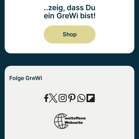
..zeig, dass Du
ein GreWi bist!
Shop
Folge GreWi