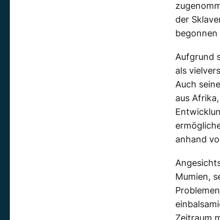
zugenomme
der Sklave
begonnen 
Aufgrund s
als vielve
Auch seine
aus Afrika
Entwicklun
ermögliche
anhand von
Angesichts
Mumien, se
Problemen 
einbalsami
Zeitraum 