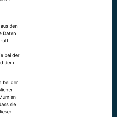
 aus den
e Daten
rüft
ie bei der
nd dem
h bei der
licher
e Mumien
dass sie
ieser