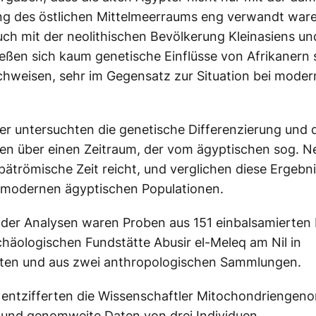
ng des östlichen Mittelmeerraums eng verwandt ware
ch mit der neolithischen Bevölkerung Kleinasiens un
eßen sich kaum genetische Einflüsse von Afrikanern 
hweisen, sehr im Gegensatz zur Situation bei mode
er untersuchten die genetische Differenzierung und 
en über einen Zeitraum, der vom ägyptischen sog. N
 spätrömische Zeit reicht, und verglichen diese Ergebn
 modernen ägyptischen Populationen.
der Analysen waren Proben aus 151 einbalsamierten 
chäologischen Fundstätte Abusir el-Meleq am Nil in
pten und aus zwei anthropologischen Sammlungen.
entzifferten die Wissenschaftler Mitochondriengen
 und genomweite Daten von drei Individuen.