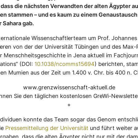
, dass die nächsten Verwandten der alten Ägypter a
en stammen – und es kaum zu einem Genaustausch 
r Sahara gab.
ternationale Wissenschaftlerteam um Prof. Johannes
eren von der der Universität Tübingen und des Max-
für Menschheitsgeschichte in Jena aktuell im Fachjour
tions“ (DOI:
10.1038/ncomms15694
) berichten, st
en Mumien aus der Zeit um 1.400 v. Chr. bis 400 n. C
www.grenzwissenschaft-aktuell.de
nen Sie den täglichen kostenlosen GreWi-Newsletter
+
Individuen konnte das Team sogar das Genom entschlü
die
Pressemitteilung der Universität
und führt weiter a
rgaben, dass die alten Ägypter nicht nur mit der dam