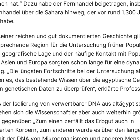
n hat.“ Dazu habe der Fernhandel beigetragen, ins
nhandel über die Sahara hinweg, der vor rund 1.300 
habe.
einer reichen und gut dokumentierten Geschichte gi
rsprechende Region für die Untersuchung früher Popu
 geografische Lage und der häufige Kontakt mit Pop
, Asien und Europa sorgten schon lange für eine dyn
g. „Die jüngsten Fortschritte bei der Untersuchung a
n es, das bestehende Wissen über die ägyptische Ge
 genetischen Daten zu überprüfen“, erklärte Profess
 der Isolierung von verwertbarer DNA aus altägypti
hen sich die Wissenschaftler aber auch weiterhin g
gegenüber: „Zum einen zerfällt das Erbgut auch in
erten Körpern, zum anderen wurde es über den lang
mit der DNA von Mikroorganismen und anderen Men