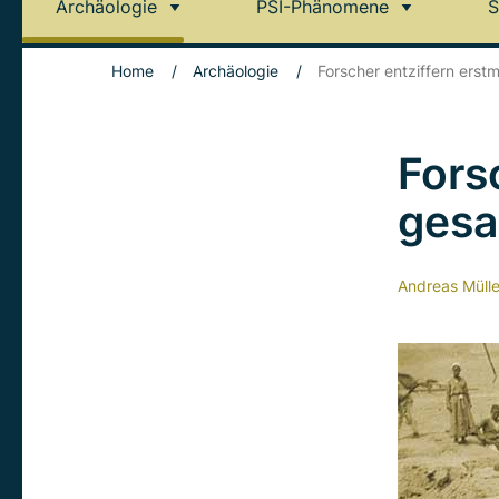
Archäologie
PSI-Phänomene
S
Home
/
Archäologie
/
Forscher entziffern ers
Fors
gesa
Andreas Mülle