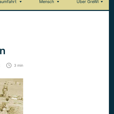
aumfahrt
Mensch
Über GreWi
en
t
3
min