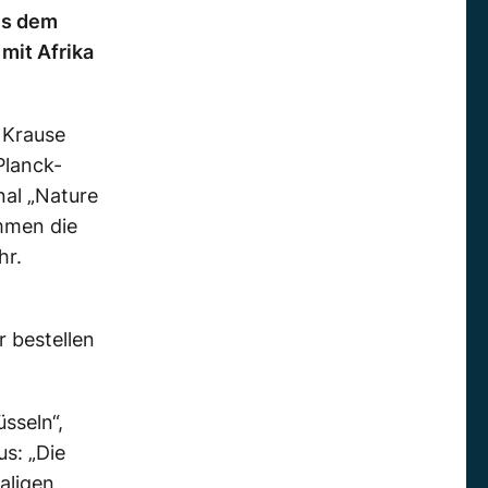
us dem
mit Afrika
 Krause
Planck-
nal „Nature
ammen die
hr.
 bestellen
sseln“,
us: „Die
aligen