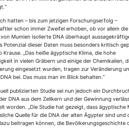
t.“
ich hatten – bis zum jetzigen Forschungserfolg –
ftler schon immer Zweifel erhoben, ob vor allem die
 von Mumien isolierte DNA überhaupt aussagekräftig
Das Potenzial dieser Daten muss besonders kritisch gep
o Krause. „Das heiße ägyptische Klima, die hohe
igkeit in vielen Gräbern und einige der Chemikalien, d
ierung eingesetzt wurden, tragen zur Veränderung u
DNA bei. Das muss man im Blick behalten.“
tuell publizierten Studie sei nun jedoch ein Durchbruc
 der DNA aus dem Zellkern und der Gewinnung verläss
elt worden. „Die Studie hat gezeigt, dass ägyptisch
ssliche Quelle für die DNA der alten Ägypter sind und 
dazu beitragen können, die Bevölkerungsgeschichte d