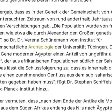
 ergab, dass es in der Genetik der Gemeinschaft von A
untersuchten Zeitraum von rund anderthalb Jahrtau
en Verschiebungen gab. „Die Population wurde von 
n wie etwa die durch Alexander den Großen genetis
t“, so Dr. Dr. Verena Schünemann vom Institut für
enschaftliche
Archäologie
der Universität Tübingen.
 Gene moderner Ägypter einen Anteil von ungefähr a
f, der aus afrikanischen Populationen südlich der Sa
as lässt die Schlussfolgerung zu, dass es innerhalb d
re einen zunehmenden Genfluss aus dem sub-saharisc
en gegeben haben muss“, fügt Dr. Stephan Schiffel
-Planck-Institut hinzu.
er vermuten, dass „nach dem Ende der Antike die Mob
aus dem Süden Afrikas entlang des Nils nach Ägypt