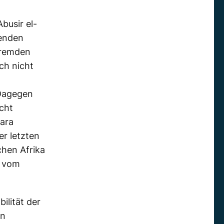
busir el-
senden
fremden
ch nicht
 Dagegen
cht
hara
er letzten
hen Afrika
s vom
ilität der
en