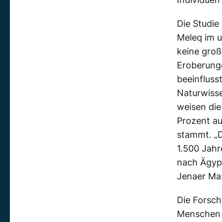
Die Studie
Meleq im 
keine groß
Eroberunge
beeinfluss
Naturwiss
weisen die
Prozent au
stammt. „D
1.500 Jah
nach Ägypt
Jenaer Max
Die Forsch
Menschen 