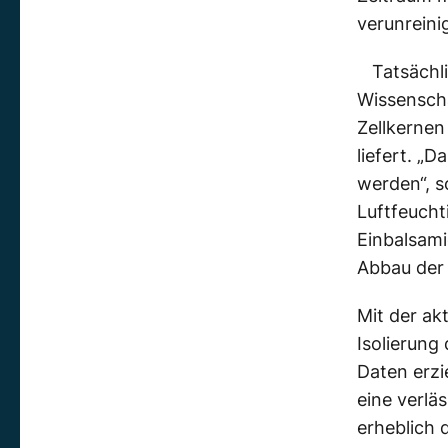
verunreinig
Tatsächl
Wissenscha
Zellkernen
liefert. „
werden“, s
Luftfeucht
Einbalsam
Abbau der 
Mit der ak
Isolierung
Daten erzi
eine verlä
erheblich 