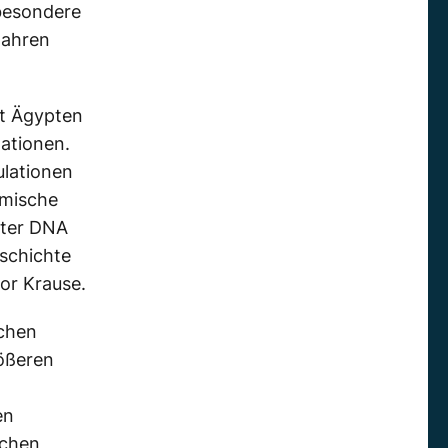
besondere
Jahren
lt Ägypten
lationen.
ulationen
amische
lter DNA
schichte
or Krause.
schen
rößeren
en
schen