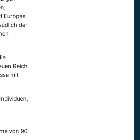
n,
d Europas.
südlich der
rnen
die
euen Reich
isse mit
Individuen,
ome von 90