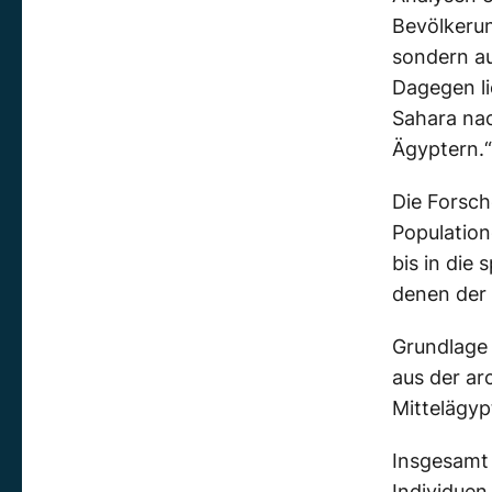
Bevölkeru
sondern au
Dagegen li
Sahara nac
Ägyptern.“
Die Forsch
Population
bis in die
denen der
Grundlage 
aus der ar
Mittelägy
Insgesamt 
Individuen