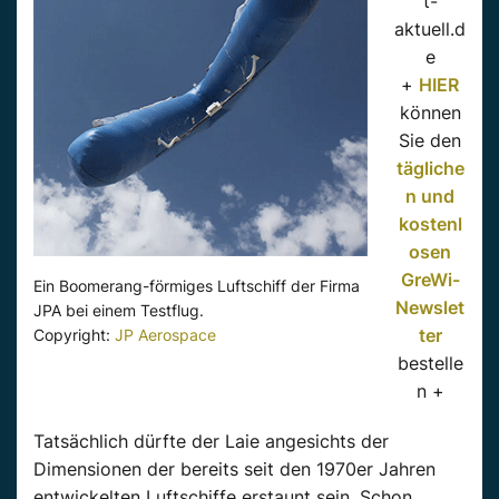
t-
aktuell.d
e
+
HIER
können
Sie den
tägliche
n und
kostenl
osen
GreWi-
Ein Boomerang-förmiges Luftschiff der Firma
Newslet
JPA bei einem Testflug.
ter
Copyright:
JP Aerospace
bestelle
n +
Tatsächlich dürfte der Laie angesichts der
Dimensionen der bereits seit den 1970er Jahren
entwickelten Luftschiffe erstaunt sein. Schon