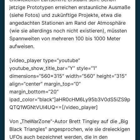
jetzige Prototypen erreichen erstaunliche Ausmaße
(siehe Fotos) und zukünftige Projekte, etwa die
angedachten Stationen am Rand der Atmosphäre
(wie sie allerdings noch nicht existieren), müssten
Spannweiten von mehreren 100 bis 1000 Meter
aufweisen.
[video_player type=“youtube“
youtube_show_title_bar=“Y“ style=“1″
dimensions=“560×315″ width=“560″ height=“315″
align=“center“ margin_top=“0″
margin_bottom=“20″
ipad_color=“black“]aHR0cHM6Ly95b3V0dS5iZS9p
QTQ1WGNtVUI4UQ==[/video_player]
Von „TheWarZone“-Autor Brett Tingley auf die „Big
Black Triangles” angesprochen, wie sie dreieckigen
UFOs auch bezeichnet werden, die in den