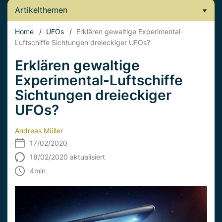
Artikelthemen
Home
/
UFOs
/
Erklären gewaltige Experimental-
Luftschiffe Sichtungen dreieckiger UFOs?
Erklären gewaltige
Experimental-Luftschiffe
Sichtungen dreieckiger
UFOs?
Andreas Müller
17/02/2020
18/02/2020 aktualisiert
4
min