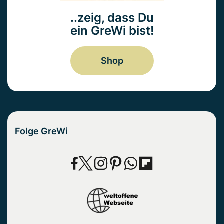
..zeig, dass Du
ein GreWi bist!
Shop
Folge GreWi