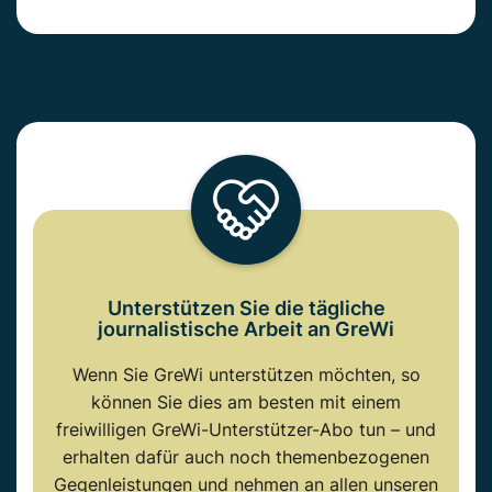
Unterstützen Sie die tägliche
journalistische Arbeit an GreWi
Wenn Sie GreWi unterstützen möchten, so
können Sie dies am besten mit einem
freiwilligen GreWi-Unterstützer-Abo tun – und
erhalten dafür auch noch themenbezogenen
Gegenleistungen und nehmen an allen unseren