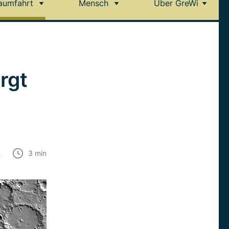
aumfahrt
Mensch
Über GreWi
rgt
t
3
min