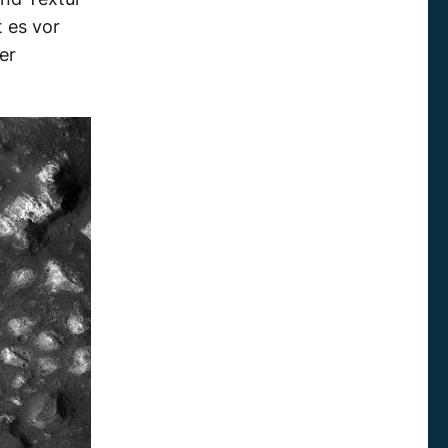
t es vor
er