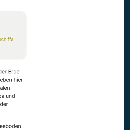
chiffs
der Erde
Leben hier
alen
pa und
 der
fseeboden