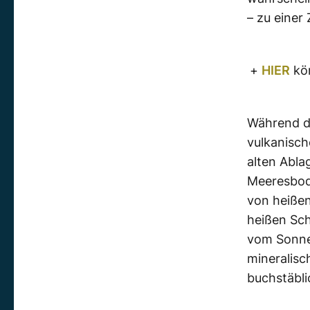
– zu einer 
+
HIER
kön
Während d
vulkanisch
alten Abla
Meeresbode
von heißen
heißen Sch
vom Sonnen
mineralis
buchstäbli