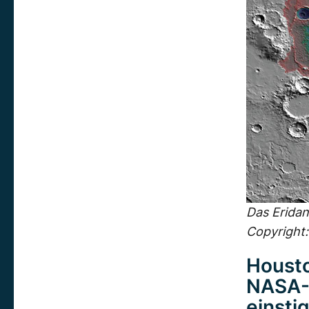
Das Eridan
Copyright
Housto
NASA-W
einsti