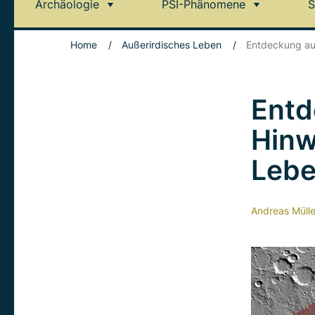
Archäologie
PSI-Phänomene
S
Home
/
Außerirdisches Leben
/
Entdeckung au
Entd
Hinw
Leb
Andreas Mülle