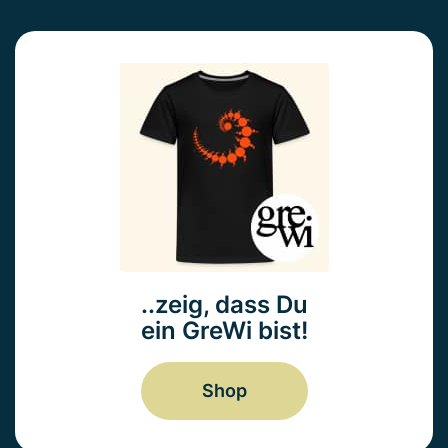
..zeig, dass Du
ein GreWi bist!
Shop