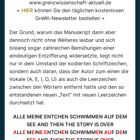
www.grenzwissenschaft-aktuell.de
+
HIER
können Sie den täglichen kostenlosen
GreWi-Newsletter bestellen +
Der Grund, warum das Manuskript dann aber
dennoch nicht ohne Weiteres lesbar und sich
bislang sogar zahlreichen Bemühungen einer
eindeutigen Entzifferung widersetzte, liegt nicht
nur in dem Umstand der kodierten Schriftzeichen,
sondern auch daran, dass der Autor zum einen die
Vokale (A, E, I, O, U) als auch die Leerzeichen
zwischen den Wörtern entfernt hatte und den so
entstandenen neuen „Text“ mit neuen Leerzeichen
durchsetzt hat.
ALLE MEINE ENTCHEN SCHWIMMEN AUF DEM
SEE AND THEN THE STORY IS OVER
A
LL
E
M
EI
N
E
E
NTCH
E
N SCHW
I
MM
E
N
AU
F D
E
M
S
EE A
ND TH
E
N TH
E
STORY
I
S
O
V
E
R